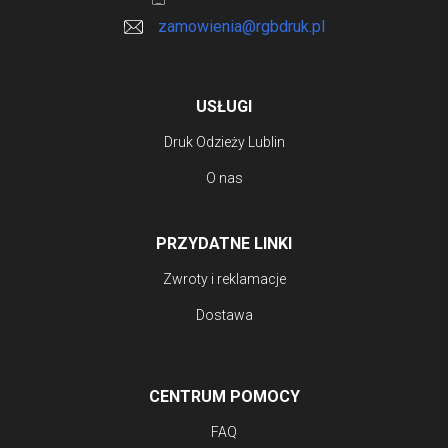
produktu
zamowienia@rgbdruk.pl
USŁUGI
Druk Odzieży Lublin
O nas
PRZYDATNE LINKI
Zwroty i reklamacje
Dostawa
CENTRUM POMOCY
FAQ