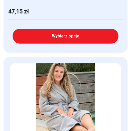
47,15
zł
Wybierz opcje
Ten
produkt
ma
wiele
wariantów.
Opcje
można
wybrać
na
stronie
produktu