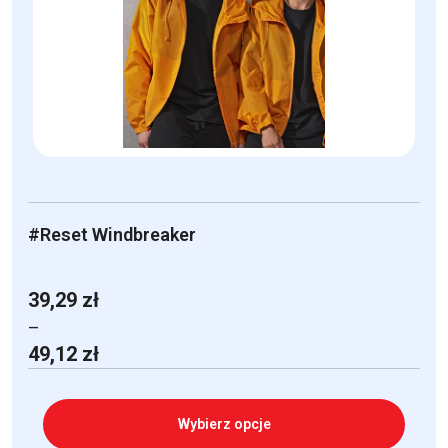
można
wybrać
na
stronie
produktu
#Reset Windbreaker
39,29
zł
–
Zakres
49,12
zł
cen:
od
39,29 zł
Wybierz opcje
do