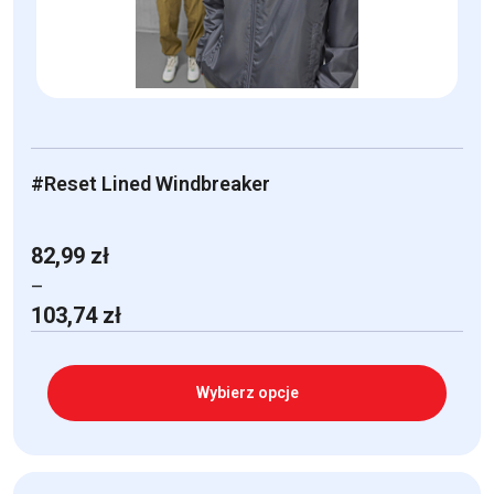
na
stronie
produktu
#Reset Lined Windbreaker
82,99
zł
–
Zakres
103,74
zł
cen:
od
82,99 zł
Wybierz opcje
do
103,74 zł
Ten
produkt