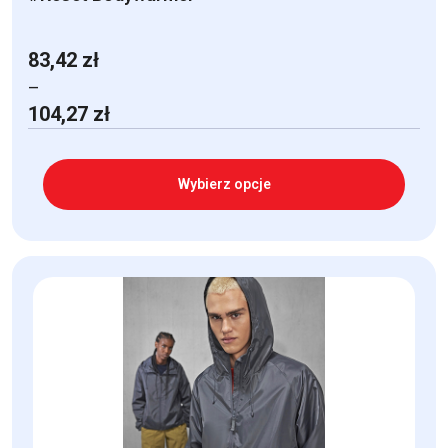
83,42
zł
–
Zakres
104,27
zł
cen:
od
83,42 zł
Wybierz opcje
do
104,27 zł
Ten
produkt
ma
wiele
wariantów.
Opcje
można
wybrać