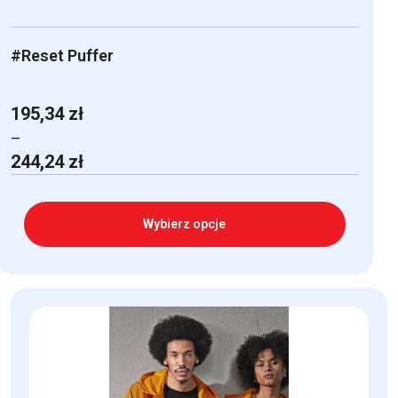
#Reset Puffer
195,34
zł
–
Zakres
244,24
zł
cen:
od
195,34 zł
Wybierz opcje
do
244,24 zł
Ten
produkt
ma
wiele
wariantów.
Opcje