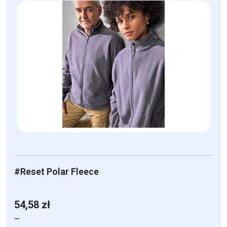
ma
wiele
wariantów.
Opcje
można
wybrać
na
stronie
produktu
#Reset Polar Fleece
54,58
zł
–
Zakres