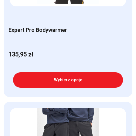
Expert Pro Bodywarmer
135,95
zł
Wybierz opcje
Ten
produkt
ma
wiele
wariantów.