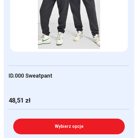
Opcje
można
wybrać
na
stronie
produktu
ID.000 Sweatpant
48,51
zł
Wybierz opcje