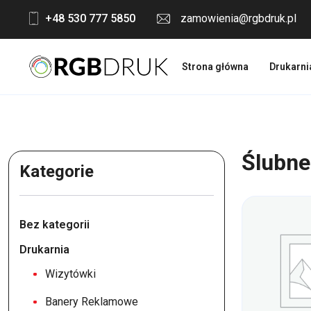
Skip
+48 530 777 5850
zamowienia@rgbdruk.pl
to
content
Strona główna
Drukarni
Ślubne
Kategorie
Bez kategorii
Drukarnia
Wizytówki
Banery Reklamowe