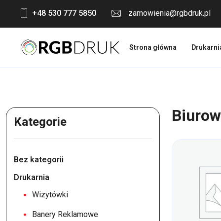
Skip
+48 530 777 5850
zamowienia@rgbdruk.pl
to
content
Strona główna
Drukarni
Biuro
Kategorie
Bez kategorii
Drukarnia
Wizytówki
Banery Reklamowe