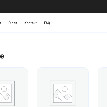
a
O nas
Kontakt
FAQ
we