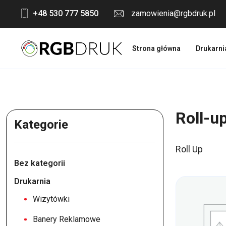
Skip
+48 530 777 5850
zamowienia@rgbdruk.pl
to
content
Strona główna
Drukarni
Roll-u
Kategorie
Roll Up
Bez kategorii
Drukarnia
Wizytówki
Banery Reklamowe