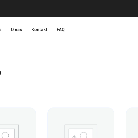
a
O nas
Kontakt
FAQ
p