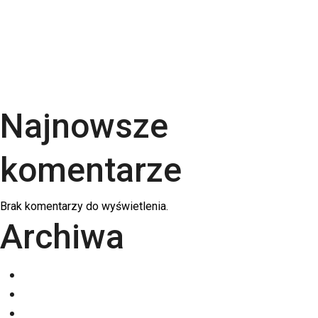
Rodzaje papieru do druku – Kompletny przewodnik
po podłożach | RGB Druk
Kalendarze firmowe 2026 – trójdzielne,
spiralowane i biurkowe. Jak wybrać najlepszy dla
swojej firmy?
Najnowsze
komentarze
Brak komentarzy do wyświetlenia.
Archiwa
grudzień 2025
listopad 2025
październik 2025