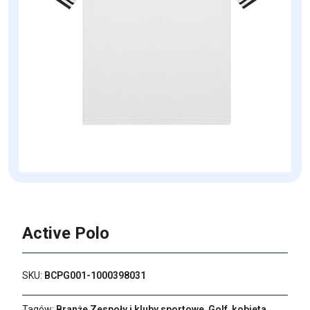
Active Polo
SKU:
BCPG001-1000398031
Tagów:
Branże Zespoły i kluby sportowe
,
Golf
,
kobieta
,