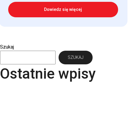
Dowiedz się więcej
Szukaj
SZUKAJ
Ostatnie wpisy
Papier Pergraphica – papier niepowlekany
premium do druku
Torba bawełniana z kieszonką na matę – wygoda i
styl w jednym produkcie
Kartki świąteczne dla firm – jaki papier i
uszlachetnienia wybrać? | RGB Druk