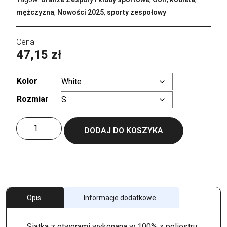
mężczyzna
,
Nowości 2025
,
sporty zespołowy
47,15
zł
Kolor
Rozmiar
Wyczyść
ilość
DODAJ DO KOSZYKA
Active
Polo
Opis
Informacje dodatkowe
Siatka z otworami wykonana w 100% z poliestru