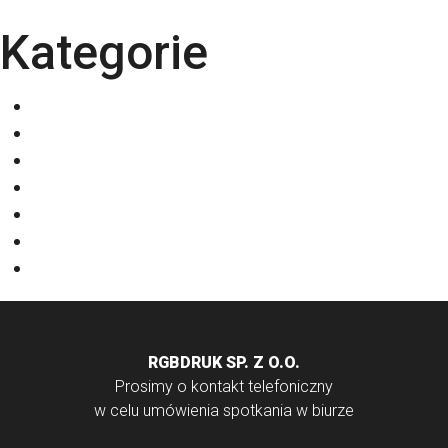
Kategorie
Eventy
Kalendarze
Nadruki na odzieży
Odzież
Papiery
Rodzaje Druku
Torby bawełniane
RGBDRUK SP. Z O.O.
Prosimy o kontakt telefoniczny
w celu umówienia spotkania w biurze