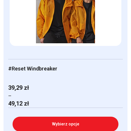
można
wybrać
na
stronie
produktu
#Reset Windbreaker
39,29
zł
–
Zakres
49,12
zł
cen:
od
39,29 zł
Wybierz opcje
do