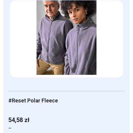
ma
wiele
wariantów.
Opcje
można
wybrać
na
stronie
produktu
#Reset Polar Fleece
54,58
zł
–
Zakres