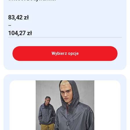
83,42
zł
–
Zakres
104,27
zł
cen:
od
83,42 zł
Wybierz opcje
do
104,27 zł
Ten
produkt
ma
wiele
wariantów.
Opcje
można
wybrać