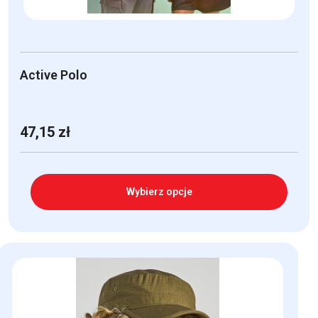
Active Polo
47,15
zł
Wybierz opcje
Ten
produkt
ma
wiele
wariantów.