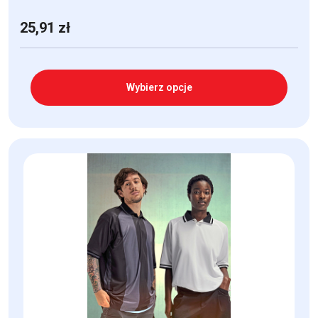
25,91
zł
Wybierz opcje
Ten
produkt
ma
wiele
wariantów.
Opcje
można
wybrać
na
stronie
produktu