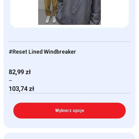
na
stronie
produktu
#Reset Lined Windbreaker
82,99
zł
–
Zakres
103,74
zł
cen:
od
82,99 zł
Wybierz opcje
do
103,74 zł
Ten
produkt