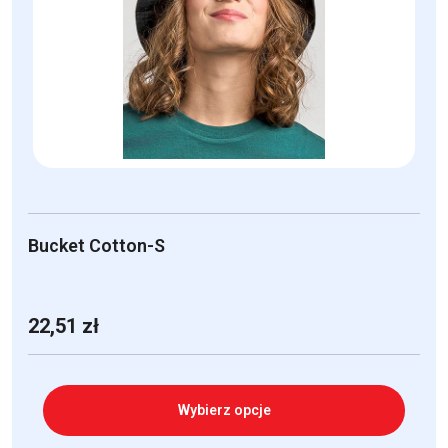
Opcje
można
wybrać
na
stronie
produktu
Bucket Cotton-S
22,51
zł
Wybierz opcje