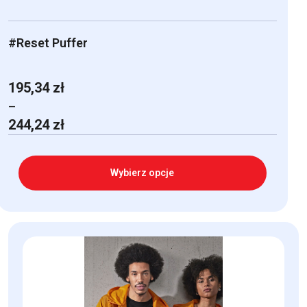
#Reset Puffer
195,34
zł
–
Zakres
244,24
zł
cen:
od
195,34 zł
Wybierz opcje
do
244,24 zł
Ten
produkt
ma
wiele
wariantów.
Opcje