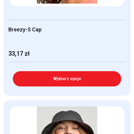
Breezy-S Cap
33,17
zł
Wybierz opcje
Ten
produkt
ma
wiele
wariantów.