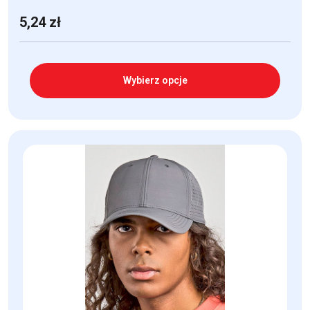
5,24
zł
Wybierz opcje
Ten
produkt
ma
wiele
wariantów.
Opcje
można
wybrać
na
stronie
produktu