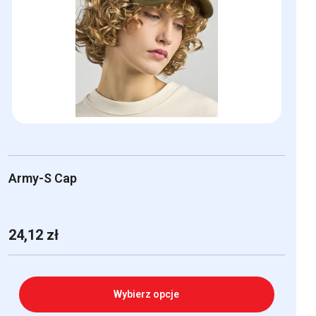
Opcje
można
wybrać
na
stronie
produktu
Army-S Cap
24,12
zł
Wybierz opcje