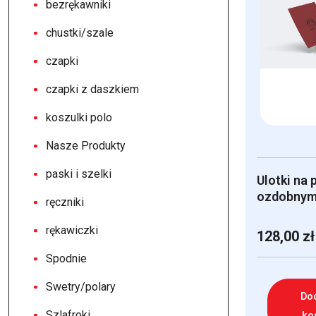
bezrękawniki
chustki/szale
czapki
czapki z daszkiem
koszulki polo
Nasze Produkty
paski i szelki
Ulotki na 
ozdobny
ręczniki
rękawiczki
128,00
zł
Spodnie
Swetry/polary
Do
Szlafroki
ko