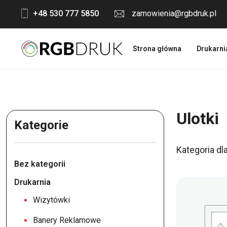
Skip
+48 530 777 5850
zamowienia@rgbdruk.pl
to
content
Strona główna
Drukarni
Ulotki
Kategorie
Kategoria dl
Bez kategorii
Drukarnia
Wizytówki
Banery Reklamowe