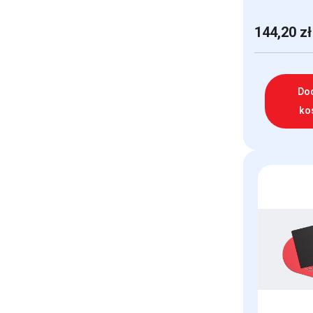
144,20
zł
Do
ko