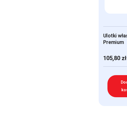
Ulotki wła
Premium
105,80
zł
Do
ko