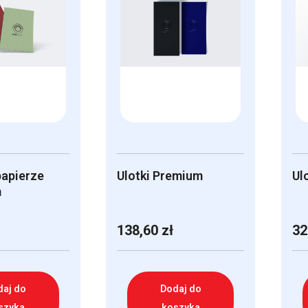
papierze
Ulotki Premium
Ul
m
138,60
zł
32
daj do
Dodaj do
szyka
koszyka