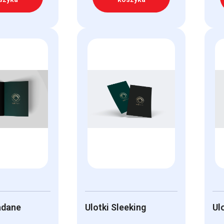
adane
Ulotki Sleeking
Ul