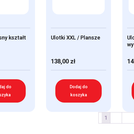
sny kształt
Ulotki XXL / Plansze
Ul
wy
138,00
zł
14
daj do
Dodaj do
szyka
koszyka
1
2
→