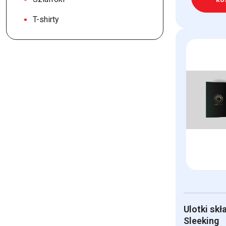
T-shirty
Ulotki skł
Sleeking