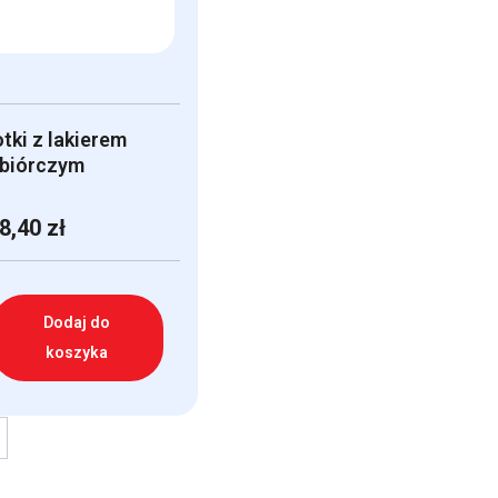
otki z lakierem
biórczym
8,40
zł
Dodaj do
koszyka