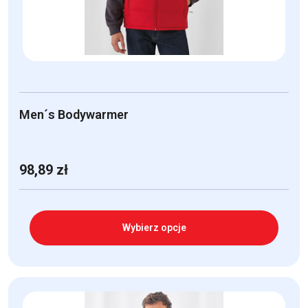
na
stronie
produktu
Men´s Bodywarmer
98,89
zł
Wybierz opcje
Ten
produkt
ma