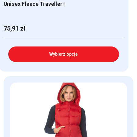
Unisex Fleece Traveller+
75,91
zł
Wybierz opcje
Ten
produkt
ma
wiele
wariantów.
Opcje
można
wybrać
na