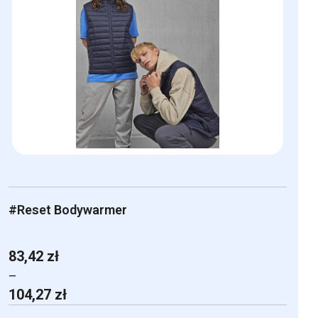
#Reset Bodywarmer
83,42
zł
–
Zakres
104,27
zł
cen: