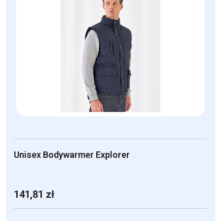
wiele
wariantów.
Opcje
można
wybrać
na
stronie
produktu
Unisex Bodywarmer Explorer
141,81
zł