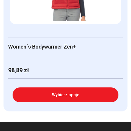
stronie
produktu
Women´s Bodywarmer Zen+
98,89
zł
Wybierz opcje
Ten
produkt
ma