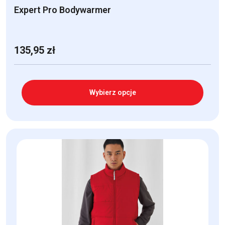
Expert Pro Bodywarmer
135,95
zł
Wybierz opcje
Ten
produkt
ma
wiele
wariantów.
Opcje
można
wybrać