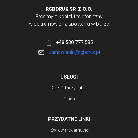
wiele
RGBDRUK SP. Z O.O.
wariantów.
Prosimy o kontakt telefoniczny
Opcje
w celu umówienia spotkania w biurze
można
wybrać
+48 530 777 585
na
zamowienia@rgbdruk.pl
stronie
produktu
USŁUGI
Druk Odzieży Lublin
O nas
PRZYDATNE LINKI
Zwroty i reklamacje