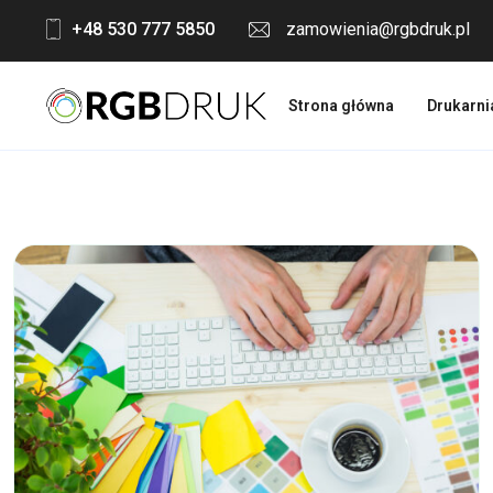
Skip
+48 530 777 5850
zamowienia@rgbdruk.pl
to
content
Strona główna
Drukarni