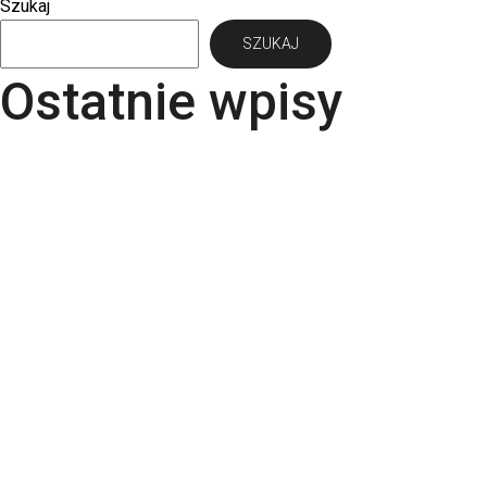
Szukaj
SZUKAJ
Ostatnie wpisy
Papier Pergraphica – papier niepowlekany
premium do druku
Torba bawełniana z kieszonką na matę – wygoda i
styl w jednym produkcie
Kartki świąteczne dla firm – jaki papier i
uszlachetnienia wybrać? | RGB Druk
Rodzaje papieru do druku – Kompletny przewodnik
po podłożach | RGB Druk
Kalendarze firmowe 2026 – trójdzielne,
spiralowane i biurkowe. Jak wybrać najlepszy dla
swojej firmy?