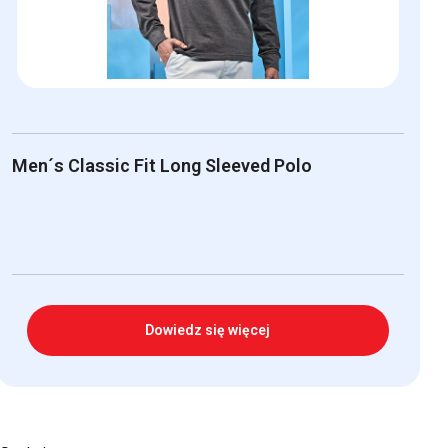
na
stronie
produktu
Men´s Classic Fit Long Sleeved Polo
Dowiedz się więcej