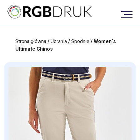
Skip
to
content
Strona główna
/
Ubrania
/
Spodnie
/ Women´s
Ultimate Chinos