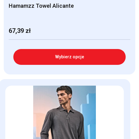
Hamamzz Towel Alicante
67,39
zł
Wybierz opcje
Ten
produkt
ma
wiele
wariantów.
Opcje
można
wybrać