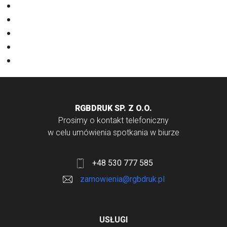
Nadruki na odzieży
Odzież
Papiery
Rodzaje Druku
Torby bawełniane
RGBDRUK SP. Z O.O.
Prosimy o kontakt telefoniczny
w celu umówienia spotkania w biurze
+48 530 777 585
zamowienia@rgbdruk.pl
USŁUGI