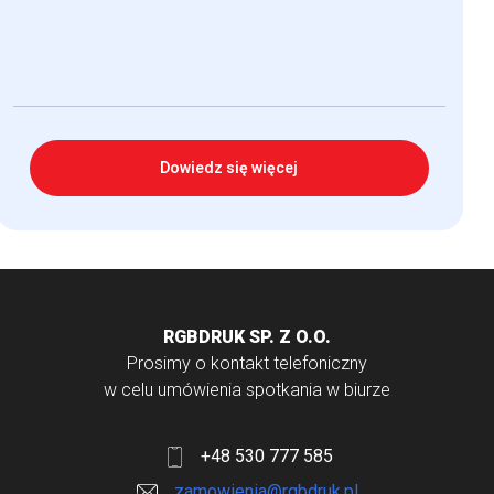
Dowiedz się więcej
RGBDRUK SP. Z O.O.
Prosimy o kontakt telefoniczny
w celu umówienia spotkania w biurze
+48 530 777 585
zamowienia@rgbdruk.pl