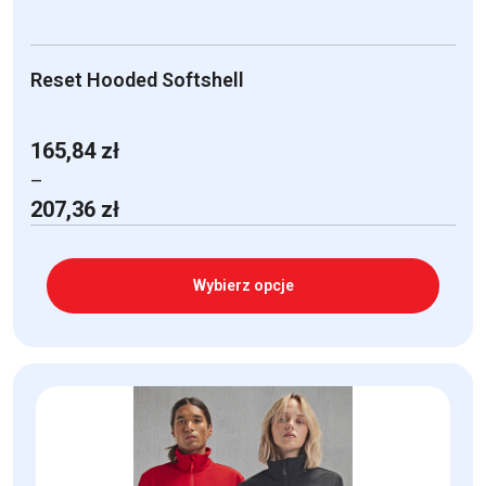
Reset Hooded Softshell
165,84
zł
–
Zakres
207,36
zł
cen:
od
165,84 zł
Wybierz opcje
do
207,36 zł
Ten
produkt
ma
wiele
wariantów.