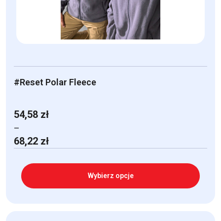
na
stronie
produktu
#Reset Polar Fleece
54,58
zł
–
Zakres
68,22
zł
cen:
od
54,58 zł
Wybierz opcje
do
68,22 zł
Ten
produkt