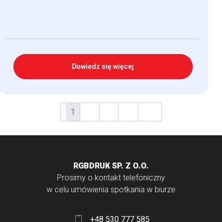
Dowiedz się więcej
1
2
3
4
→
RGBDRUK SP. Z O.O.
Prosimy o kontakt telefoniczny
w celu umówienia spotkania w biurze
+48 530 777 585