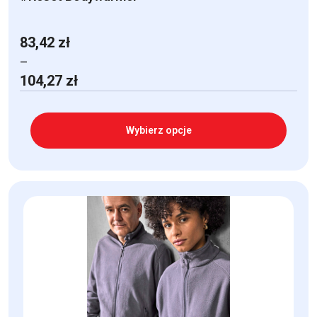
83,42
zł
–
Zakres
104,27
zł
cen:
od
83,42 zł
Wybierz opcje
do
104,27 zł
Ten
produkt
ma
wiele
wariantów.
Opcje
można
wybrać