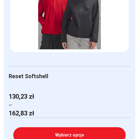
Opcje
można
wybrać
na
stronie
produktu
Reset Softshell
130,23
zł
–
Zakres
162,83
zł
cen:
od
130,23 zł
Wybierz opcje