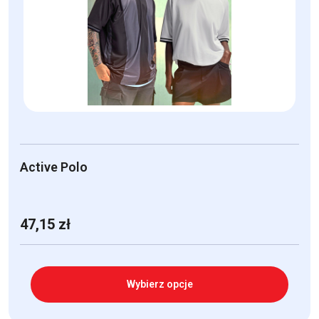
można
wybrać
na
stronie
produktu
Active Polo
47,15
zł
Wybierz opcje