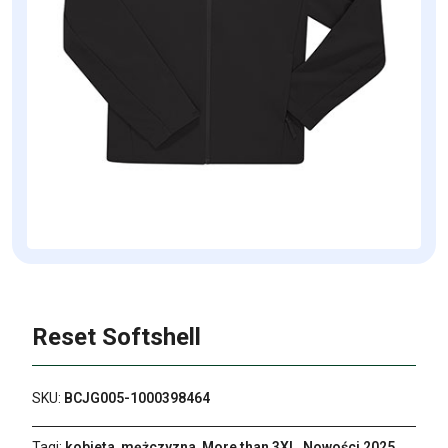
Reset Softshell
SKU:
BCJG005-1000398464
Tagi:
kobieta
,
mężczyzna
,
More than 3XL
,
Nowości 2025