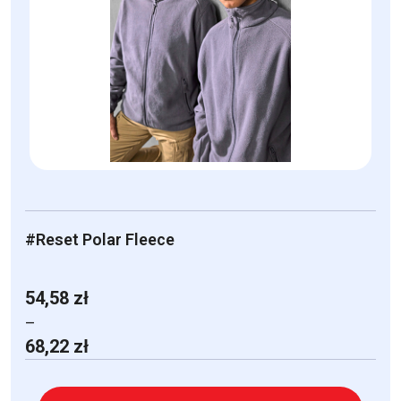
#Reset Polar Fleece
54,58
zł
–
Zakres
68,22
zł
cen:
od