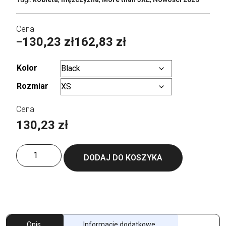
130,23
zł
162,83
zł
–
Zakres
cen:
Kolor
od
Rozmiar
Wyczyść
130,23 zł
do
130,23
zł
162,83 zł
ilość
DODAJ DO KOSZYKA
Reset
Softshell
Opis
Informacje dodatkowe