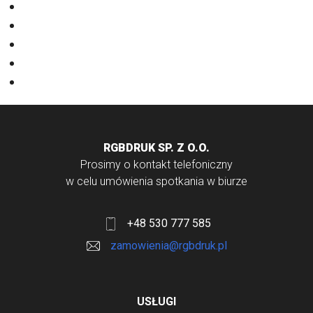
Nadruki na odzieży
Odzież
Papiery
Rodzaje Druku
Torby bawełniane
RGBDRUK SP. Z O.O.
Prosimy o kontakt telefoniczny
w celu umówienia spotkania w biurze
+48 530 777 585
zamowienia@rgbdruk.pl
USŁUGI