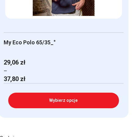
My Eco Polo 65/35_°
29,06
zł
–
Zakres
37,80
zł
cen:
od
29,06 zł
Wybierz opcje
do
37,80 zł
Ten
produkt
ma