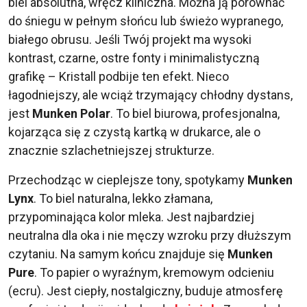
biel absolutna, wręcz kliniczna. Można ją porównać
do śniegu w pełnym słońcu lub świeżo wypranego,
białego obrusu. Jeśli Twój projekt ma wysoki
kontrast, czarne, ostre fonty i minimalistyczną
grafikę – Kristall podbije ten efekt. Nieco
łagodniejszy, ale wciąż trzymający chłodny dystans,
jest
Munken Polar
. To biel biurowa, profesjonalna,
kojarząca się z czystą kartką w drukarce, ale o
znacznie szlachetniejszej strukturze.
Przechodząc w cieplejsze tony, spotykamy
Munken
Lynx
. To biel naturalna, lekko złamana,
przypominająca kolor mleka. Jest najbardziej
neutralna dla oka i nie męczy wzroku przy dłuższym
czytaniu. Na samym końcu znajduje się
Munken
Pure
. To papier o wyraźnym, kremowym odcieniu
(ecru). Jest ciepły, nostalgiczny, buduje atmosferę