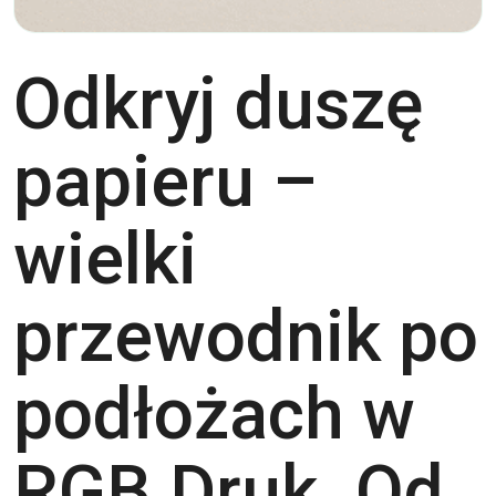
Odkryj duszę
papieru –
wielki
przewodnik po
podłożach w
RGB Druk. Od