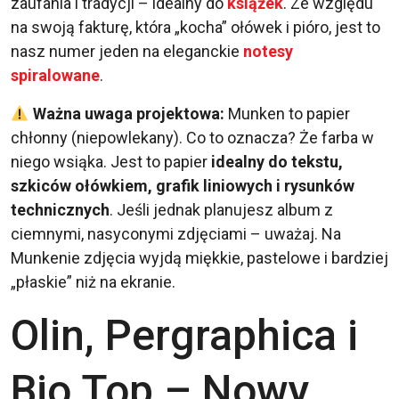
zaufania i tradycji – idealny do
książek
. Ze względu
na swoją fakturę, która „kocha” ołówek i pióro, jest to
nasz numer jeden na eleganckie
notesy
spiralowane
.
Ważna uwaga projektowa:
Munken to papier
chłonny (niepowlekany). Co to oznacza? Że farba w
niego wsiąka. Jest to papier
idealny do tekstu,
szkiców ołówkiem, grafik liniowych i rysunków
technicznych
. Jeśli jednak planujesz album z
ciemnymi, nasyconymi zdjęciami – uważaj. Na
Munkenie zdjęcia wyjdą miękkie, pastelowe i bardziej
„płaskie” niż na ekranie.
Olin, Pergraphica i
Bio Top – Nowy