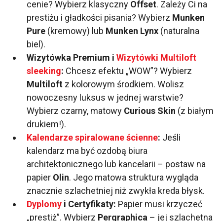
cenie? Wybierz klasyczny
Offset
. Zależy Ci na
prestiżu i gładkości pisania? Wybierz
Munken
Pure
(kremowy) lub
Munken Lynx
(naturalna
biel).
Wizytówka Premium i
Wizytówki Multiloft
sleeking
:
Chcesz efektu „WOW”? Wybierz
Multiloft
z kolorowym środkiem. Wolisz
nowoczesny luksus w jednej warstwie?
Wybierz czarny, matowy
Curious Skin
(z białym
drukiem!).
Kalendarze spiralowane ścienne
:
Jeśli
kalendarz ma być ozdobą biura
architektonicznego lub kancelarii – postaw na
papier
Olin
. Jego matowa struktura wygląda
znacznie szlachetniej niż zwykła kreda błysk.
Dyplomy
i Certyfikaty:
Papier musi krzyczeć
„prestiż”. Wybierz
Pergraphica
– jej szlachetna