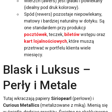
Wierzch (awers) jest gładki i powlekany
(idealny pod druk kolorowy).
Spód (rewers) pozostaje niepowlekany,
matowy i bardziej naturalny w dotyku. Są
one standardem przy produkcji
pocztówek
, teczek,
biletów
wstępu oraz
kart lojalnościowych
, które muszą
przetrwać w portfelu klienta wiele
miesięcy.
Blask i Luksus –
Perły i Metale
Tutaj wkraczają papiery
Siriopearl
(perłowe) i
Curious Metallics
(metalizowane z miką). Mienią się
w świetle, dodając prestiżu. Świetne na ekskluzywne