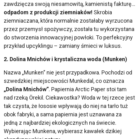
zawdzięcza swoją niesamowitą, kamienistą fakturę…
odpadom z produkcji ziemniaków!
Skrobia
ziemniaczana, która normalnie zostałaby wyrzucona
przez przemysł spożywczy, została tu wykorzystana
do stworzenia innowacyjnej powłoki. To perfekcyjny
przykład upcyklingu – zamiany śmieci w luksus.
2. Dolina Mnichów i krystaliczna woda (Munken)
Nazwa „Munken” nie jest przypadkowa. Pochodzi od
szwedzkiej miejscowości Munkedal, co oznacza
„Dolina Mnichów”
. Papiernia Arctic Paper stoi tam
nad rzeką Örekil. Ciekawostka? Woda w tej rzece jest
tak czysta, że łososie wpływają do niej na tarło tuż
obok fabryki, a sama papiernia jest uznawana za
jedną z najbardziej ekologicznych na świecie.
Wybierając Munkena, wybierasz kawałek dzikiej