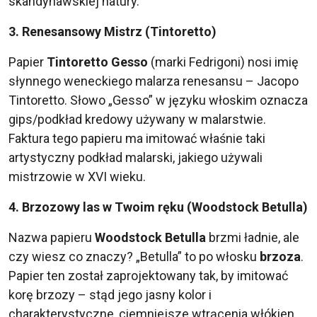
skandynawskiej natury.
3. Renesansowy Mistrz (Tintoretto)
Papier
Tintoretto Gesso
(marki Fedrigoni) nosi imię
słynnego weneckiego malarza renesansu – Jacopo
Tintoretto. Słowo „Gesso” w języku włoskim oznacza
gips/podkład kredowy używany w malarstwie.
Faktura tego papieru ma imitować właśnie taki
artystyczny podkład malarski, jakiego używali
mistrzowie w XVI wieku.
4. Brzozowy las w Twoim ręku (Woodstock Betulla)
Nazwa papieru
Woodstock Betulla
brzmi ładnie, ale
czy wiesz co znaczy? „Betulla” to po włosku
brzoza
.
Papier ten został zaprojektowany tak, by imitować
korę brzozy – stąd jego jasny kolor i
charakterystyczne, ciemniejsze wtrącenia włókien.