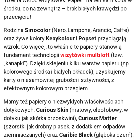
To elita wśród wizytówek. Papier ma ten sam kolor w
środku, co na zewnątrz – brak białych krawędzi po
przecięciu!
Rodzina
Siriocolor
(Nero, Lampone, Arancio, Caffe)
oraz żywe kolory
Keaykolour
i
Popset
przyciągają
wzrok. Co więcej, to właśnie te papiery stanowią
fundament technologii
wizytówki multiloft
(tzw.
„kanapki”). Dzięki sklejeniu kilku warstw papieru (np.
kolorowego środka i białych okładek), uzyskujemy
karty o niesamowitej grubości i sztywności, z
efektownym kolorowym brzegiem.
Mamy też papiery o niezwykłych właściwościach
dotykowych:
Curious Skin
(matowy, oleofobowy, w
dotyku jak skórka brzoskwini),
Curious Matter
(szorstki jak drobny piasek, z dodatkiem odpadów
ziemniaczanych) oraz
Caribic Black
(głęboka czerń).