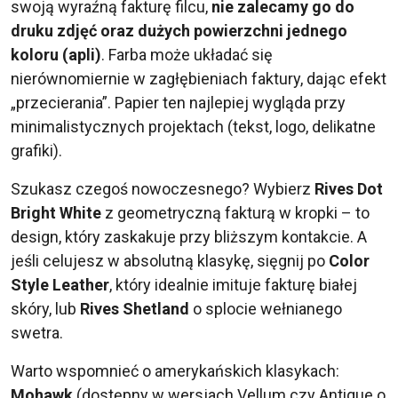
swoją wyraźną fakturę filcu,
nie zalecamy go do
druku zdjęć oraz dużych powierzchni jednego
koloru (apli)
. Farba może układać się
nierównomiernie w zagłębieniach faktury, dając efekt
„przecierania”. Papier ten najlepiej wygląda przy
minimalistycznych projektach (tekst, logo, delikatne
grafiki).
Szukasz czegoś nowoczesnego? Wybierz
Rives Dot
Bright White
z geometryczną fakturą w kropki – to
design, który zaskakuje przy bliższym kontakcie. A
jeśli celujesz w absolutną klasykę, sięgnij po
Color
Style Leather
, który idealnie imituje fakturę białej
skóry, lub
Rives Shetland
o splocie wełnianego
swetra.
Warto wspomnieć o amerykańskich klasykach:
Mohawk
(dostępny w wersjach Vellum czy Antique o