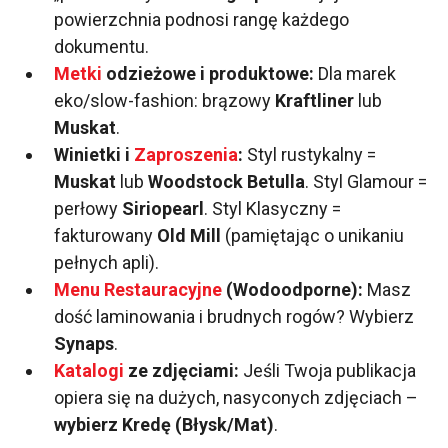
powierzchnia podnosi rangę każdego
dokumentu.
Metki
odzieżowe i produktowe:
Dla marek
eko/slow-fashion: brązowy
Kraftliner
lub
Muskat
.
Winietki i
Zaproszenia
:
Styl rustykalny =
Muskat
lub
Woodstock Betulla
. Styl Glamour =
perłowy
Siriopearl
. Styl Klasyczny =
fakturowany
Old Mill
(pamiętając o unikaniu
pełnych apli).
Menu Restauracyjne
(Wodoodporne):
Masz
dość laminowania i brudnych rogów? Wybierz
Synaps
.
Katalogi
ze zdjęciami:
Jeśli Twoja publikacja
opiera się na dużych, nasyconych zdjęciach –
wybierz Kredę (Błysk/Mat)
.