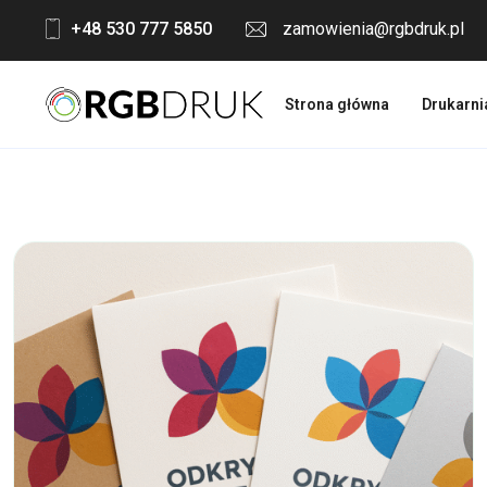
Skip
+48 530 777 5850
zamowienia@rgbdruk.pl
to
content
Strona główna
Drukarni