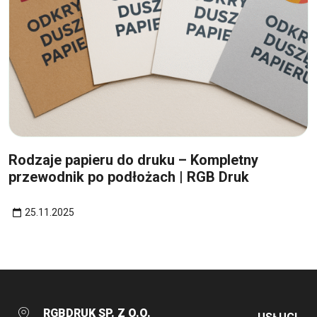
25
lis
Rodzaje papieru do druku – Kompletny
przewodnik po podłożach | RGB Druk
25.11.2025
RGBDRUK SP. Z O.O.