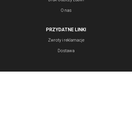
O nas
PRZYDATNE LINKI
Zwroty i reklamacje
Dostawa
CENTRUM POMOCY
FAQ
Kontakt
Regulamin
Polityka Prywatności
Blog
Copyright © RGBDRUK SP. Z O.O. 2026