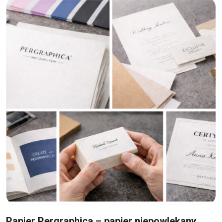
16
gru
Papier Pergraphica – papier niepowlekany