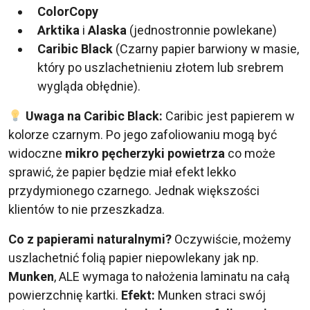
ColorCopy
Arktika
i
Alaska
(jednostronnie powlekane)
Caribic Black
(Czarny papier barwiony w masie,
który po uszlachetnieniu złotem lub srebrem
wygląda obłędnie).
Uwaga na Caribic Black:
Caribic jest papierem w
kolorze czarnym. Po jego zafoliowaniu mogą być
widoczne
mikro pęcherzyki powietrza
co może
sprawić, że papier będzie miał efekt lekko
przydymionego czarnego. Jednak większości
klientów to nie przeszkadza.
Co z papierami naturalnymi?
Oczywiście, możemy
uszlachetnić folią papier niepowlekany jak np.
Munken
, ALE wymaga to nałożenia laminatu na całą
powierzchnię kartki.
Efekt:
Munken straci swój