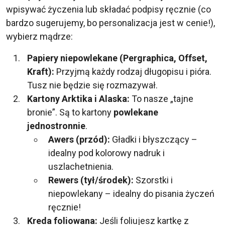
wpisywać życzenia lub składać podpisy ręcznie (co
bardzo sugerujemy, bo personalizacja jest w cenie!),
wybierz mądrze:
Papiery niepowlekane (Pergraphica, Offset,
Kraft):
Przyjmą każdy rodzaj długopisu i pióra.
Tusz nie będzie się rozmazywał.
Kartony Arktika i Alaska:
To nasze „tajne
bronie”. Są to kartony
powlekane
jednostronnie
.
Awers (przód):
Gładki i błyszczący –
idealny pod kolorowy nadruk i
uszlachetnienia.
Rewers (tył/środek):
Szorstki i
niepowlekany – idealny do pisania życzeń
ręcznie!
Kreda foliowana:
Jeśli foliujesz kartkę z