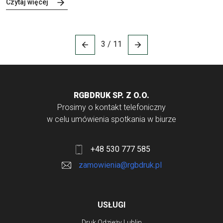
Czytaj więcej
3 / 11
RGBDRUK SP. Z O.O.
Prosimy o kontakt telefoniczny
w celu umówienia spotkania w biurze
+48 530 777 585
zamowienia@rgbdruk.pl
USŁUGI
Druk Odzieży Lublin