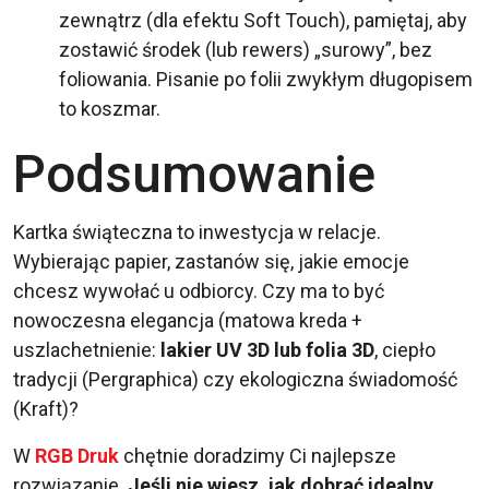
zewnątrz (dla efektu Soft Touch), pamiętaj, aby
zostawić środek (lub rewers) „surowy”, bez
foliowania. Pisanie po folii zwykłym długopisem
to koszmar.
Podsumowanie
Kartka świąteczna to inwestycja w relacje.
Wybierając papier, zastanów się, jakie emocje
chcesz wywołać u odbiorcy. Czy ma to być
nowoczesna elegancja (matowa kreda +
uszlachetnienie:
lakier UV 3D lub folia 3D
, ciepło
tradycji (Pergraphica) czy ekologiczna świadomość
(Kraft)?
W
RGB Druk
chętnie doradzimy Ci najlepsze
rozwiązanie.
Jeśli nie wiesz, jak dobrać idealny