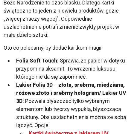
Boże Narodzenie to czas blasku. Dlatego kartki
świąteczne to jeden z niewielu produktów, gdzie
„więcej znaczy więcej”. Odpowiednie
uszlachetnienie potrafi zmienić zwykły projekt w
małe dzieło sztuki.
Oto co polecamy, by dodać kartkom magii:
Folia Soft Touch:
Sprawia, że papier w dotyku
przypomina aksamit. To wrażenie luksusu,
którego nie da się zapomnieć.
Lakier Folia 3D –
złota, srebrna, miedziana,
różowe złoto i srebrny hologram
/ Lakier UV
3D:
Pozwala błyszczeć tylko wybranym
elementom lub tworzy wypukłą, błyszczącą
strukturę. Oba uszlachetnienia można ze sobą
łączyć. Opcje:
Kartki świąteczne z lakierem UV