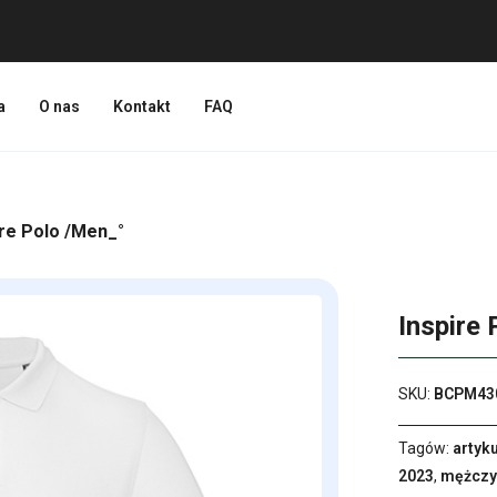
a
O nas
Kontakt
FAQ
ire Polo /Men_°
Inspire
SKU:
BCPM43
Tagów:
artyk
2023
,
mężczy