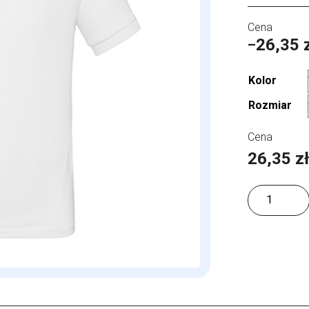
26,35
–
Zakres
cen:
Kolor
od
Rozmiar
26,35 zł
do
26,35
z
30,02 zł
ilość
Inspire
Polo
/Men_°