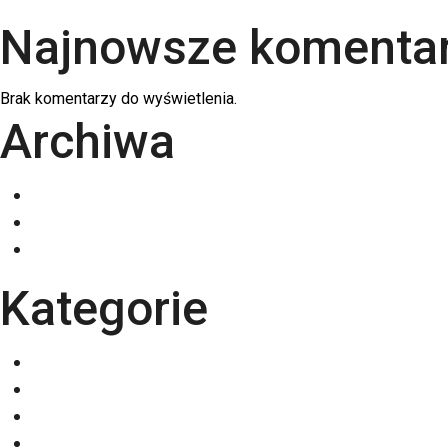
Najnowsze komenta
Brak komentarzy do wyświetlenia.
Archiwa
grudzień 2025
listopad 2025
październik 2025
Kategorie
Eventy
Kalendarze
Nadruki na odzieży
Odzież