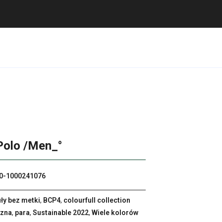
 Polo /Men_°
0-1000241076
uły bez metki
,
BCP4
,
colourfull collection
zna
,
para
,
Sustainable 2022
,
Wiele kolorów