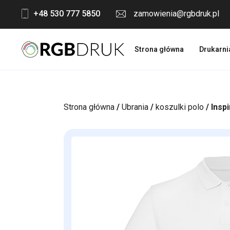
Skip
+48 530 777 5850
zamowienia@rgbdruk.pl
to
content
Strona główna
Drukarni
Strona główna
/
Ubrania
/
koszulki polo
/ Insp