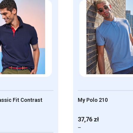
ssic Fit Contrast
My Polo 210
37,76
zł
–
Zakres