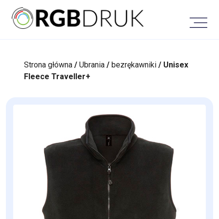
Skip
to
content
Strona główna
/
Ubrania
/
bezrękawniki
/ Unisex
Fleece Traveller+