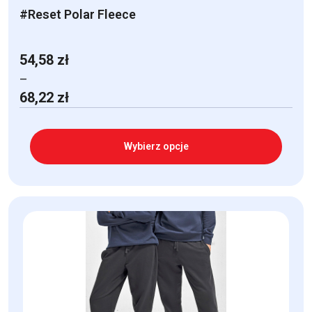
#Reset Polar Fleece
54,58
zł
–
Zakres
68,22
zł
cen:
od
54,58 zł
Wybierz opcje
do
68,22 zł
Ten
produkt
ma
wiele
wariantów.
Opcje
można