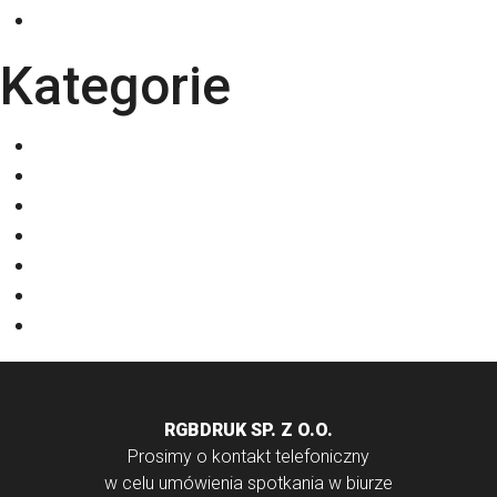
październik 2025
Kategorie
Eventy
Kalendarze
Nadruki na odzieży
Odzież
Papiery
Rodzaje Druku
Torby bawełniane
RGBDRUK SP. Z O.O.
Prosimy o kontakt telefoniczny
w celu umówienia spotkania w biurze