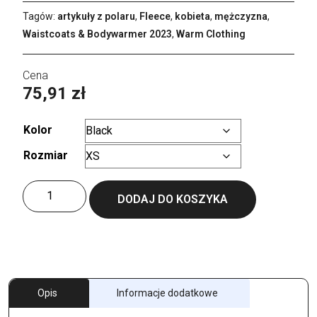
Tagów:
artykuły z polaru
,
Fleece
,
kobieta
,
mężczyzna
,
Waistcoats & Bodywarmer 2023
,
Warm Clothing
75,91
zł
Kolor
Rozmiar
Wyczyść
ilość
DODAJ DO KOSZYKA
Unisex
Fleece
Traveller+
Opis
Informacje dodatkowe