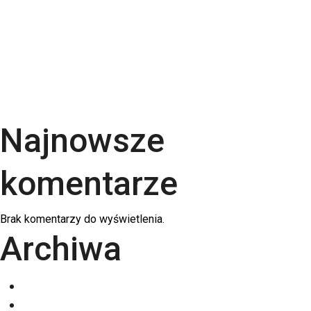
uszlachetnienia wybrać? | RGB Druk
Rodzaje papieru do druku – Kompletny przewodnik
po podłożach | RGB Druk
Kalendarze firmowe 2026 – trójdzielne,
spiralowane i biurkowe. Jak wybrać najlepszy dla
swojej firmy?
Najnowsze
komentarze
Brak komentarzy do wyświetlenia.
Archiwa
grudzień 2025
listopad 2025