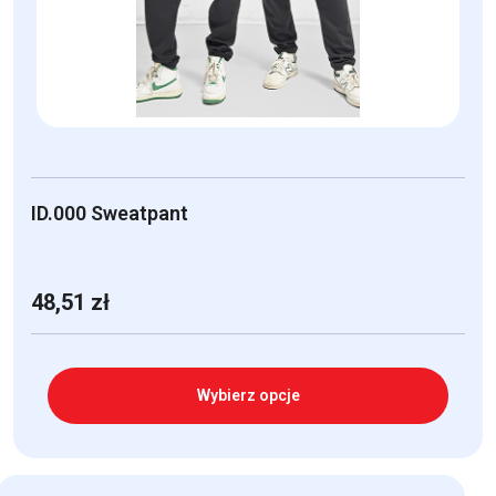
wybrać
na
stronie
produktu
ID.000 Sweatpant
48,51
zł
Wybierz opcje
Ten
produkt