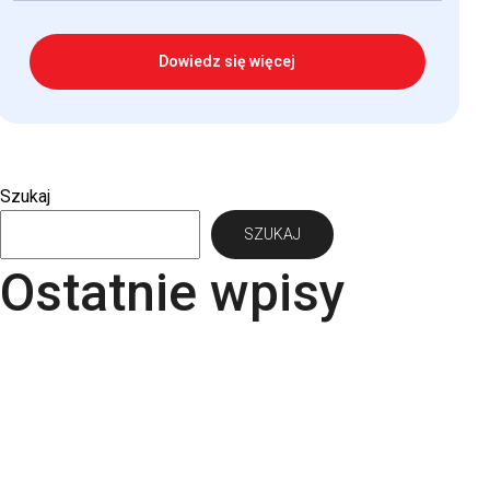
Dowiedz się więcej
Szukaj
SZUKAJ
Ostatnie wpisy
Papier Pergraphica – papier niepowlekany
premium do druku
Torba bawełniana z kieszonką na matę – wygoda i
styl w jednym produkcie
Kartki świąteczne dla firm – jaki papier i