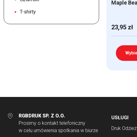
Maple Bea
T-shirty
23,95
zł
Wybie
Ten
produkt
ma
wiele
wariantów.
Opcje
RGBDRUK SP. Z O.O.
USŁUGI
można
Prosimy o kontakt telefoniczny
wybrać
Druk Odzież
w celu umówienia spotkania w biurze
na