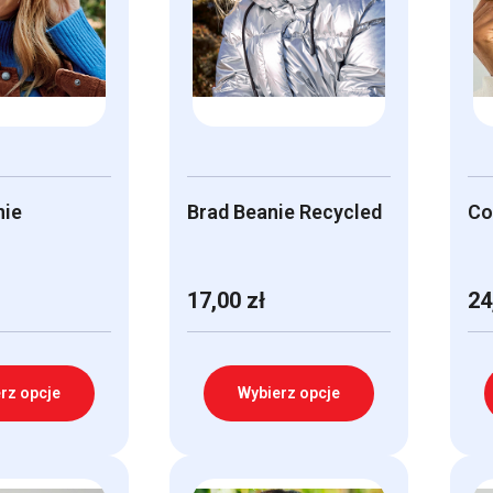
nie
Brad Beanie Recycled
Co
17,00
zł
24
rz opcje
Wybierz opcje
Ten
Te
produkt
pr