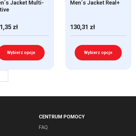
n´s Jacket Multi-
Men´s Jacket Real+
tive
1,35
zł
130,31
zł
Wybierz opcje
Wybierz opcje
n
Ten
→
odukt
produkt
a
ma
ele
wiele
riantów.
wariantów.
cje
Opcje
CENTRUM POMOCY
żna
można
brać
wybrać
FAQ
na