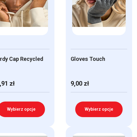
rdy Cap Recycled
Gloves Touch
,91
zł
9,00
zł
Wybierz opcje
Wybierz opcje
n
Ten
odukt
produkt