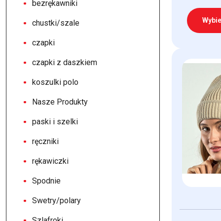
bezrękawniki
Wybie
chustki/szale
czapki
Ten
produkt
czapki z daszkiem
ma
koszulki polo
wiele
wariantów.
Nasze Produkty
Opcje
paski i szelki
można
wybrać
ręczniki
na
rękawiczki
stronie
produktu
Spodnie
Swetry/polary
Szlafroki