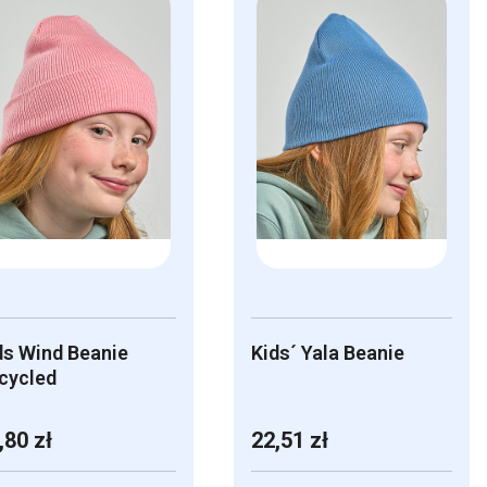
a
ma
ele
wiele
riantów.
wariantów.
cje
Opcje
żna
można
brać
wybrać
na
onie
stronie
oduktu
produktu
ds Wind Beanie
Kids´ Yala Beanie
cycled
,80
zł
22,51
zł