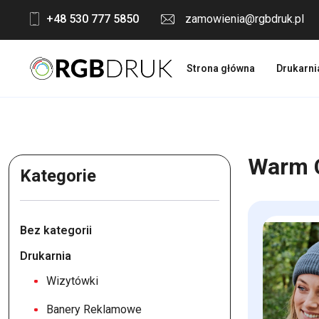
Skip
+48 530 777 5850
zamowienia@rgbdruk.pl
to
content
Strona główna
Drukarni
Warm C
Kategorie
Bez kategorii
Drukarnia
Wizytówki
Banery Reklamowe