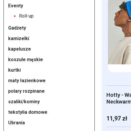
ma
Eventy
wiele
Roll-up
wariantów.
Gadżety
Opcje
można
kamizelki
wybrać
kapelusze
na
koszule męskie
stronie
produktu
kurtki
maty łazienkowe
polary rozpinane
Hotty - W
Neckwarm
szaliki/kominy
tekstylia domowe
11,97
zł
Ubrania