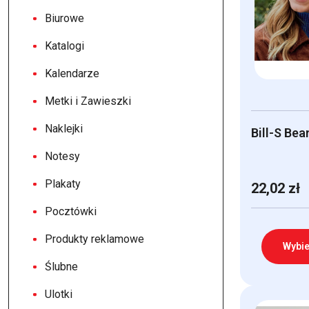
Biurowe
Katalogi
Kalendarze
Metki i Zawieszki
Naklejki
Bill-S Bea
Notesy
Plakaty
22,02
zł
Pocztówki
Produkty reklamowe
Wybie
Ślubne
Ten
Ulotki
produkt