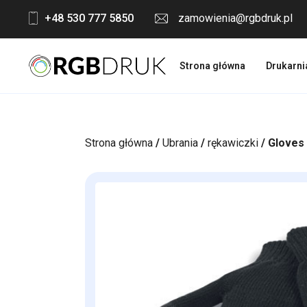
Skip
+48 530 777 5850
zamowienia@rgbdruk.pl
to
content
Strona główna
Drukarni
Strona główna
/
Ubrania
/
rękawiczki
/ Gloves