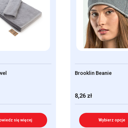
wel
Brooklin Beanie
8,26
zł
owiedz się więcej
Wybierz opcje