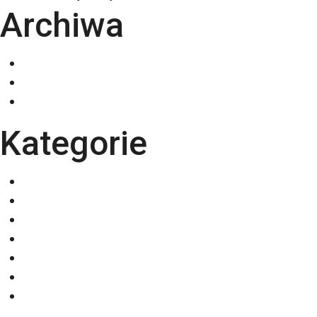
Archiwa
grudzień 2025
listopad 2025
październik 2025
Kategorie
Eventy
Kalendarze
Nadruki na odzieży
Odzież
Papiery
Rodzaje Druku
Torby bawełniane