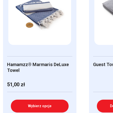
Hamamzz® Marmaris DeLuxe
Guest To
Towel
51,00
zł
Wybierz opcje
D