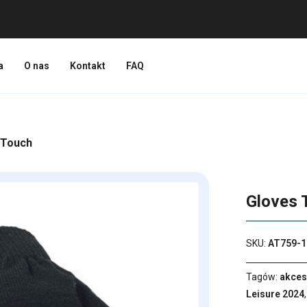
a
O nas
Kontakt
FAQ
 Touch
Gloves 
SKU:
AT759-1
Tagów:
akces
Leisure 2024