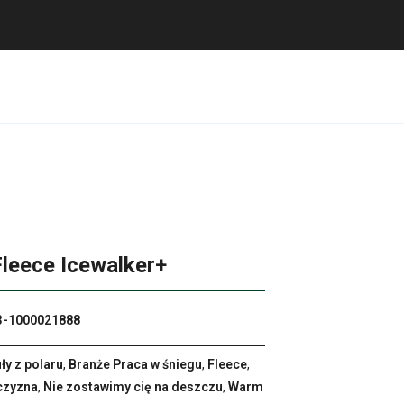
Fleece Icewalker+
3-1000021888
ły z polaru
,
Branże Praca w śniegu
,
Fleece
,
czyzna
,
Nie zostawimy cię na deszczu
,
Warm