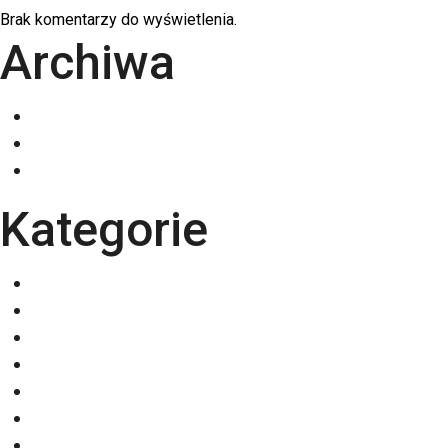
Brak komentarzy do wyświetlenia.
Archiwa
grudzień 2025
listopad 2025
październik 2025
Kategorie
Eventy
Kalendarze
Nadruki na odzieży
Odzież
Papiery
Rodzaje Druku
Torby bawełniane