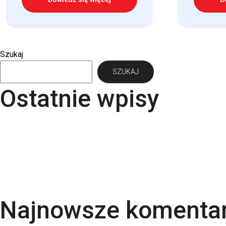
Szukaj
SZUKAJ
Ostatnie wpisy
Papier Pergraphica – papier niepowlekany premium
Torba bawełniana z kieszonką na matę – wygoda i 
Kartki świąteczne dla firm – jaki papier i uszlachet
Rodzaje papieru do druku – Kompletny przewodnik
Kalendarze firmowe 2026 – trójdzielne, spiralowane
Najnowsze komenta