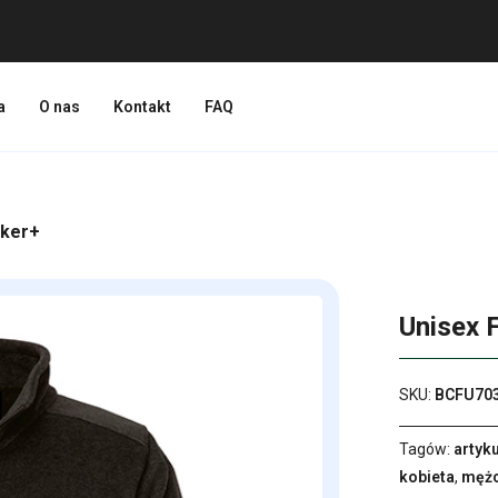
a
O nas
Kontakt
FAQ
lker+
Unisex 
SKU:
BCFU70
Tagów:
artyku
kobieta
,
męż