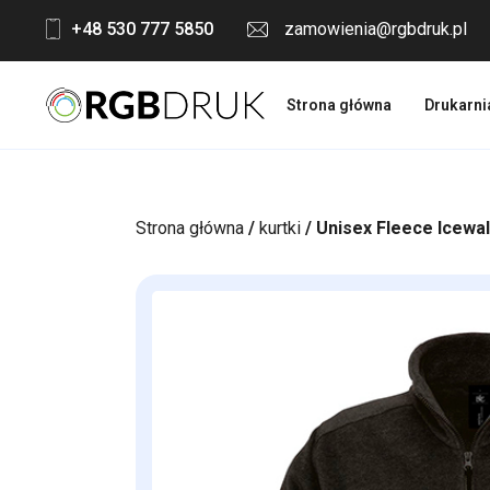
Skip
+48 530 777 5850
zamowienia@rgbdruk.pl
to
content
Strona główna
Drukarni
Strona główna
/
kurtki
/ Unisex Fleece Icewa