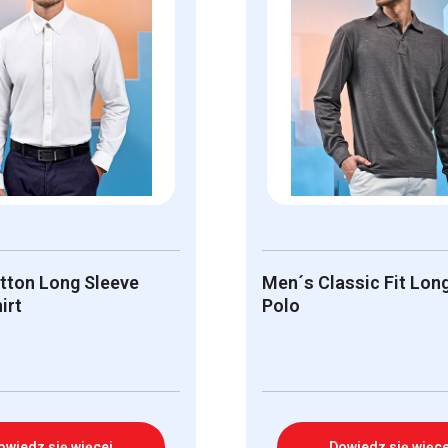
tton Long Sleeve
Men´s Classic Fit Lon
irt
Polo
owiedz się więcej
Dowiedz się więce