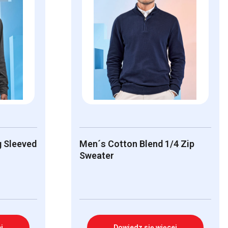
g Sleeved
Men´s Cotton Blend 1/4 Zip
Sweater
j
Dowiedz się więcej