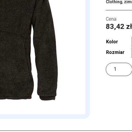
Clothing
,
zim
83,42
z
Kolor
Rozmiar
ilość
Unisex
Fleece
Icewalker+