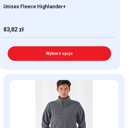
Unisex Fleece Highlander+
83,82
zł
Wybierz opcje
Ten
produkt
ma
wiele
wariantów.
Opcje
można
wybrać