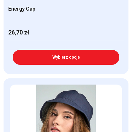
Energy Cap
26,70
zł
Wybierz opcje
Ten
produkt
ma
wiele
wariantów.
Opcje
można
wybrać