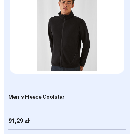
ma
wiele
wariantów.
Opcje
można
wybrać
na
stronie
produktu
Men´s Fleece Coolstar
91,29
zł