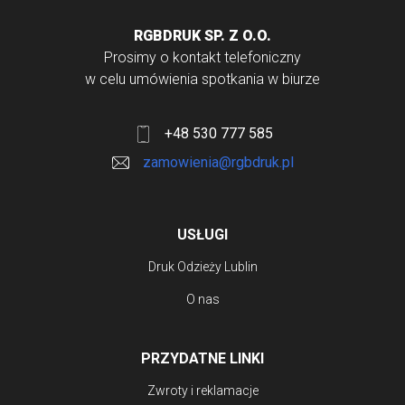
wiele
RGBDRUK SP. Z O.O.
wariantów.
Prosimy o kontakt telefoniczny
Opcje
w celu umówienia spotkania w biurze
można
wybrać
+48 530 777 585
na
zamowienia@rgbdruk.pl
stronie
produktu
USŁUGI
Druk Odzieży Lublin
O nas
PRZYDATNE LINKI
Zwroty i reklamacje