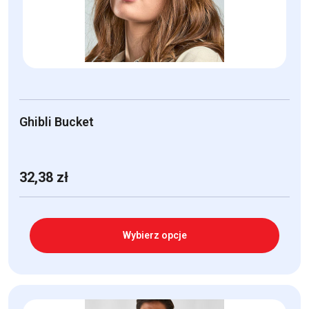
na
stronie
produktu
Ghibli Bucket
32,38
zł
Wybierz opcje
Ten
produkt