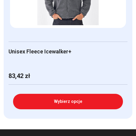
na
stronie
produktu
Unisex Fleece Icewalker+
83,42
zł
Wybierz opcje
Ten
produkt
ma