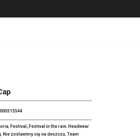
Cap
000315544
oria
,
Festival_Festival in the rain
,
Headwear
g
,
Nie zostawimy cię na deszczu
,
Team