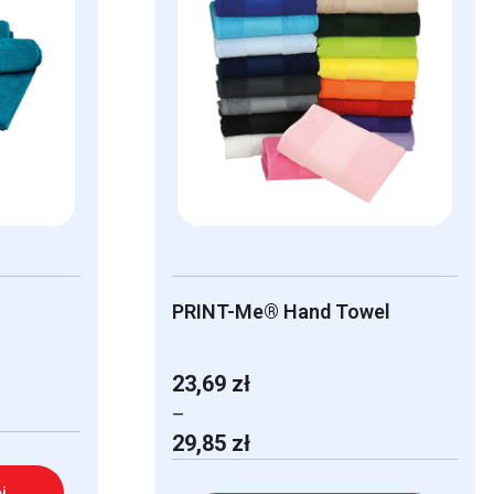
PRINT-Me® Hand Towel
23,69
zł
–
Zakres
29,85
zł
cen:
od
j