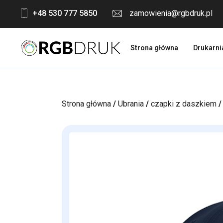
Skip
+48 530 777 5850
zamowienia@rgbdruk.pl
to
content
Strona główna
Drukarni
Strona główna
/
Ubrania
/
czapki z daszkiem
/