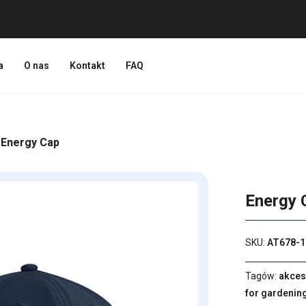
a
O nas
Kontakt
FAQ
 Energy Cap
Energy 
SKU:
AT678-1
Tagów:
akces
for gardenin