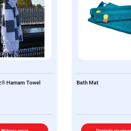
® Hamam Towel
Bath Mat
Wybierz opcje
Dowiedz się więce