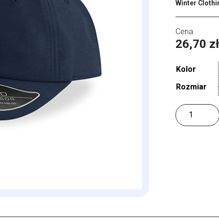
Winter Clothi
26,70
z
Kolor
Rozmiar
ilość
Energy
Cap