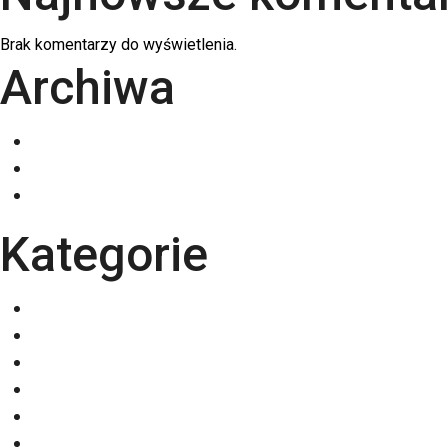
Brak komentarzy do wyświetlenia.
Archiwa
grudzień 2025
listopad 2025
październik 2025
Kategorie
Eventy
Kalendarze
Nadruki na odzieży
Odzież
Papiery
Rodzaje Druku