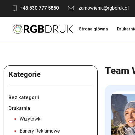
Skip
+48 530 777 5850
zamowienia@rgbdruk.pl
to
content
Strona główna
Drukarni
Team W
Kategorie
Bez kategorii
Drukarnia
Wizytówki
Banery Reklamowe