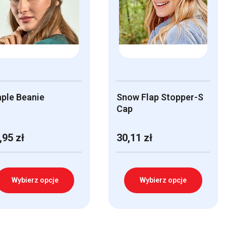
ple Beanie
Snow Flap Stopper-S
Cap
,95
zł
30,11
zł
Wybierz opcje
Wybierz opcje
n
Ten
odukt
produkt