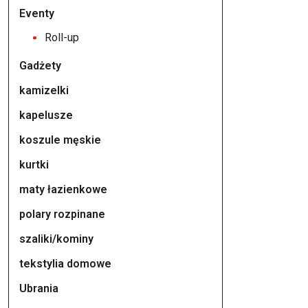
ma
Eventy
wiele
Roll-up
wariantów.
Gadżety
Opcje
można
kamizelki
wybrać
kapelusze
na
koszule męskie
stronie
produktu
kurtki
maty łazienkowe
polary rozpinane
szaliki/kominy
tekstylia domowe
Ubrania