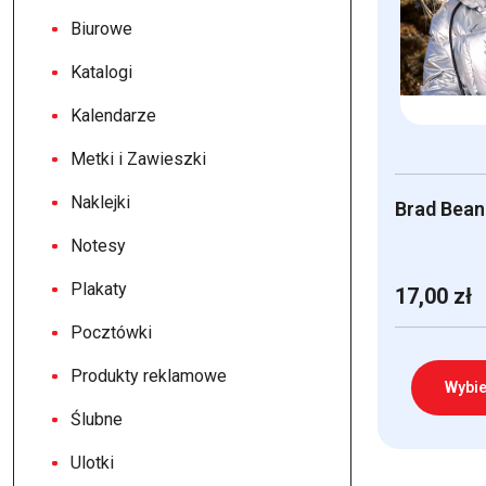
Biurowe
Katalogi
Kalendarze
Metki i Zawieszki
Naklejki
Brad Bean
Notesy
Plakaty
17,00
zł
Pocztówki
Produkty reklamowe
Wybie
Ślubne
Ten
Ulotki
produkt