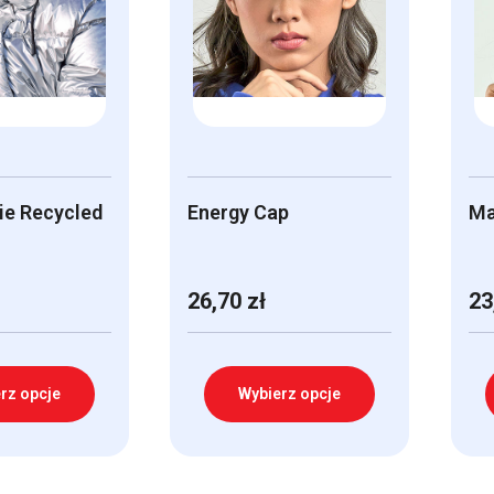
ie Recycled
Energy Cap
Ma
26,70
zł
23
rz opcje
Wybierz opcje
Ten
Te
produkt
pr