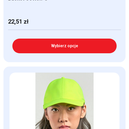
22,51
zł
Wybierz opcje
Ten
produkt
ma
wiele
wariantów.
Opcje
można
wybrać
na