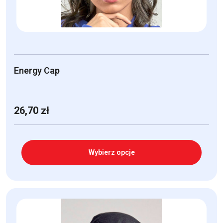
stronie
produktu
Energy Cap
26,70
zł
Wybierz opcje
Ten
produkt
ma
wiele