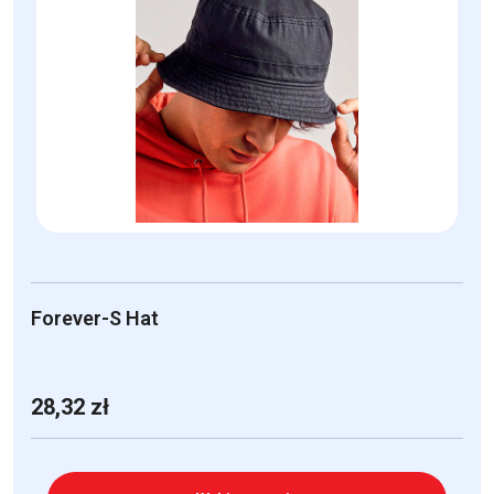
wariantów.
Opcje
można
wybrać
na
stronie
produktu
Forever-S Hat
28,32
zł