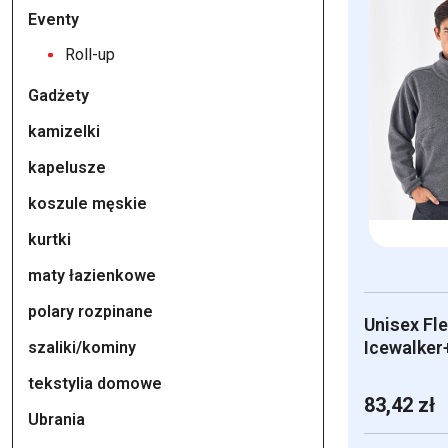
ma
Eventy
wiele
Roll-up
wariantów.
Gadżety
Opcje
można
kamizelki
wybrać
kapelusze
na
koszule męskie
stronie
produktu
kurtki
maty łazienkowe
polary rozpinane
Unisex Fl
Icewalker
szaliki/kominy
tekstylia domowe
83,42
zł
Ubrania