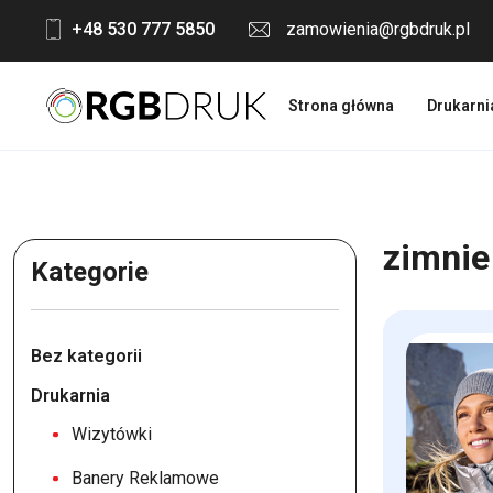
Skip
+48 530 777 5850
zamowienia@rgbdruk.pl
to
content
Strona główna
Drukarni
zimnie
Kategorie
Bez kategorii
Drukarnia
Wizytówki
Banery Reklamowe