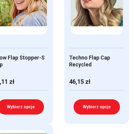
ow Flap Stopper-S
Techno Flap Cap
p
Recycled
,11
zł
46,15
zł
Wybierz opcje
Wybierz opcje
n
Ten
odukt
produkt