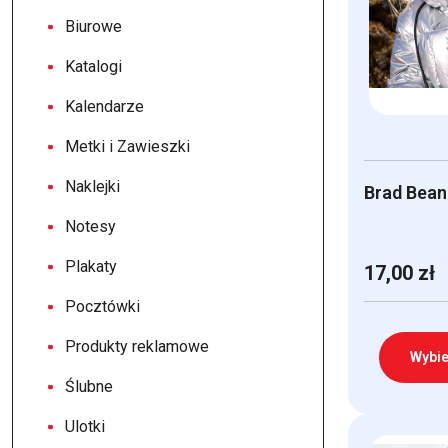
Biurowe
Katalogi
Kalendarze
Metki i Zawieszki
Naklejki
Brad Bean
Notesy
Plakaty
17,00
zł
Pocztówki
Produkty reklamowe
Wybie
Ślubne
Ten
Ulotki
produkt