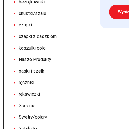
bezrękawniki
Wybie
chustki/szale
czapki
Ten
produkt
czapki z daszkiem
ma
koszulki polo
wiele
wariantów.
Nasze Produkty
Opcje
paski i szelki
można
wybrać
ręczniki
na
rękawiczki
stronie
produktu
Spodnie
Swetry/polary
Szlafroki