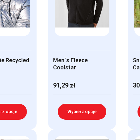
ie Recycled
Men´s Fleece
Sn
Coolstar
Ca
91,29
zł
30
rz opcje
Wybierz opcje
Ten
Te
produkt
pr