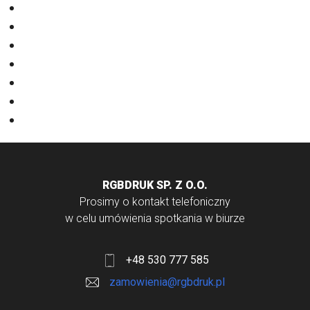
Eventy
Kalendarze
Nadruki na odzieży
Odzież
Papiery
Rodzaje Druku
Torby bawełniane
RGBDRUK SP. Z O.O.
Prosimy o kontakt telefoniczny
w celu umówienia spotkania w biurze
+48 530 777 585
zamowienia@rgbdruk.pl