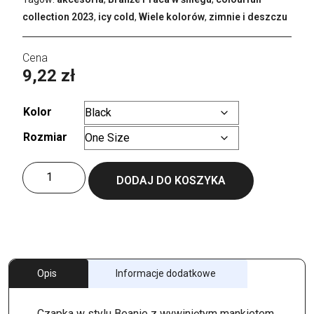
collection 2023
,
icy cold
,
Wiele kolorów
,
zimnie i deszczu
9,22
zł
Kolor
Rozmiar
Wyczyść
ilość
DODAJ DO KOSZYKA
Wind
Beanie
Opis
Informacje dodatkowe
Czapka w stylu Beanie z wywiniętym mankietem