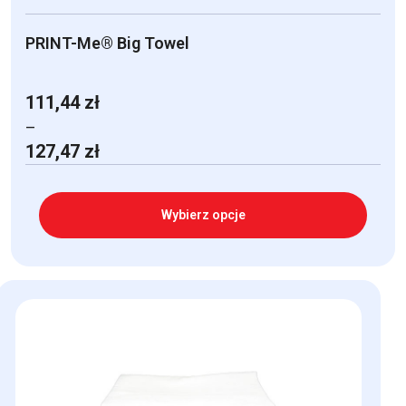
PRINT-Me® Big Towel
111,44
zł
–
Zakres
127,47
zł
cen:
od
111,44 zł
Wybierz opcje
do
127,47 zł
Ten
produkt
ma
wiele
wariantów.
Opcje