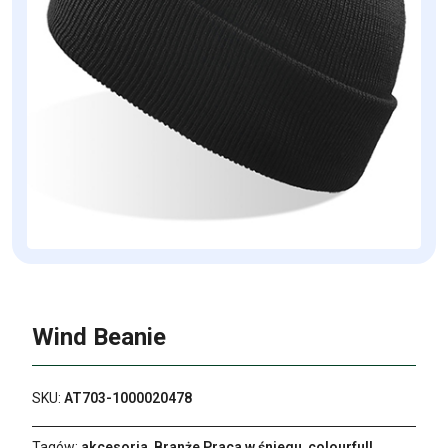
Wind Beanie
SKU:
AT703-1000020478
Tagów:
akcesoria
,
Branże Praca w śniegu
,
colourfull