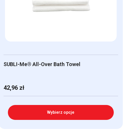
można
wybrać
na
stronie
produktu
SUBLI-Me® All-Over Bath Towel
42,96
zł
Wybierz opcje
Ten