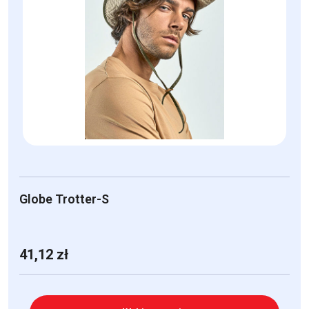
wariantów.
Opcje
można
wybrać
na
stronie
produktu
Globe Trotter-S
41,12
zł