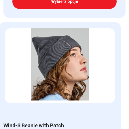
Wybierz opcje
Ten
produkt
ma
wiele
wariantów.
Opcje
można
wybrać
na
stronie
produktu
Wind-S Beanie with Patch