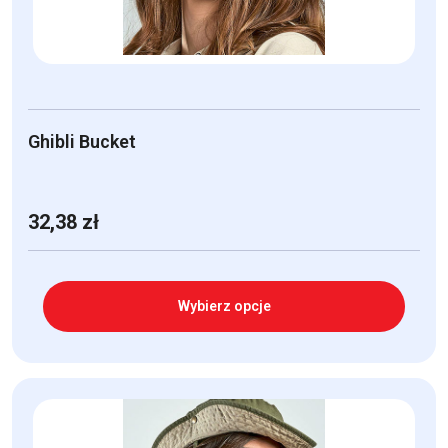
stronie
produktu
Ghibli Bucket
32,38
zł
Wybierz opcje
Ten
produkt
ma
wiele