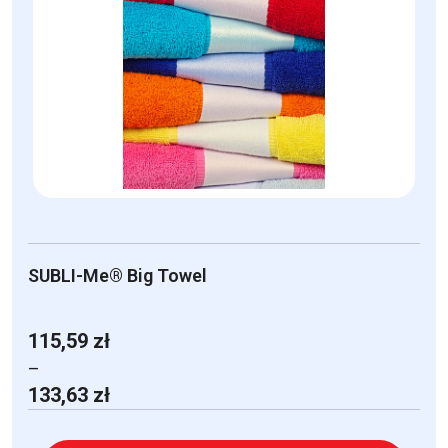
SUBLI-Me® Big Towel
115,59
zł
–
Zakres
133,63
zł
cen:
od