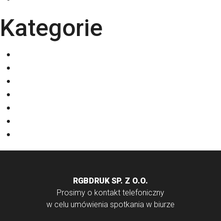
Kategorie
Eventy
Kalendarze
Nadruki na odzieży
Odzież
Papiery
Rodzaje Druku
Torby bawełniane
RGBDRUK SP. Z O.O.
Prosimy o kontakt telefoniczny
w celu umówienia spotkania w biurze