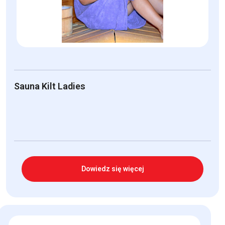
na
stronie
produktu
Sauna Kilt Ladies
Dowiedz się więcej