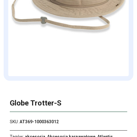
Globe Trotter-S
SKU:
AT369-1000363012
Tagów:
akcesoria
,
Akcesoria karnawałowe
,
Atlantis