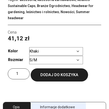
Sustainable Caps
,
Branże Ogrodnictwo
,
Headwear for
gardening
,
leśnictwo i rolnictwo
,
Nowości
,
Summer
headwear
41,12
zł
Kolor
Rozmiar
Wyczyść
ilość
DODAJ DO KOSZYKA
Globe
Trotter-
S
Opis
Informacje dodatkowe