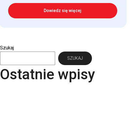
Dowiedz się więcej
Szukaj
SZUKAJ
Ostatnie wpisy
Papier Pergraphica – papier niepowlekany
premium do druku
Torba bawełniana z kieszonką na matę – wygoda i
styl w jednym produkcie
Kartki świąteczne dla firm – jaki papier i
uszlachetnienia wybrać? | RGB Druk