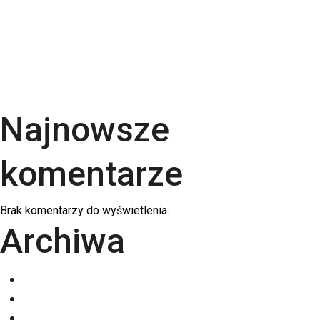
Rodzaje papieru do druku – Kompletny przewodnik
po podłożach | RGB Druk
Kalendarze firmowe 2026 – trójdzielne,
spiralowane i biurkowe. Jak wybrać najlepszy dla
swojej firmy?
Najnowsze
komentarze
Brak komentarzy do wyświetlenia.
Archiwa
grudzień 2025
listopad 2025
październik 2025