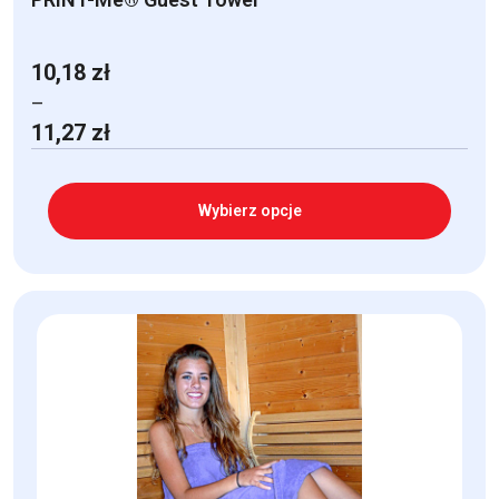
10,18
zł
–
Zakres
11,27
zł
cen:
od
10,18 zł
Wybierz opcje
do
11,27 zł
Ten
produkt
ma
wiele
wariantów.
Opcje
można
wybrać