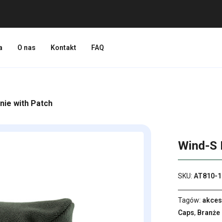
a
O nas
Kontakt
FAQ
nie with Patch
Wind-S 
SKU:
AT810-1
Tagów:
akces
Caps
,
Branże