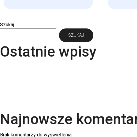
Szukaj
SZUKAJ
Ostatnie wpisy
Papier Pergraphica – papier niepowlekany premium
Torba bawełniana z kieszonką na matę – wygoda i 
Kartki świąteczne dla firm – jaki papier i uszlachet
Rodzaje papieru do druku – Kompletny przewodnik
Kalendarze firmowe 2026 – trójdzielne, spiralowane
Najnowsze komenta
Brak komentarzy do wyświetlenia.