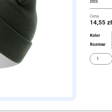
2025
14,55
z
Kolor
Rozmiar
ilość
Wind-
S
Beanie
with
Patch