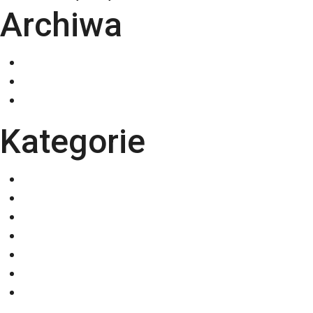
Archiwa
grudzień 2025
listopad 2025
październik 2025
Kategorie
Eventy
Kalendarze
Nadruki na odzieży
Odzież
Papiery
Rodzaje Druku
Torby bawełniane