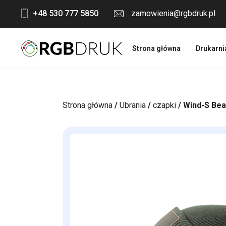
Skip
+48 530 777 5850
zamowienia@rgbdruk.pl
to
content
Strona główna
Drukarni
Strona główna
/
Ubrania
/
czapki
/ Wind-S Bea