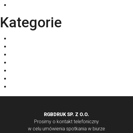
październik 2025
Kategorie
Eventy
Kalendarze
Nadruki na odzieży
Odzież
Papiery
Rodzaje Druku
Torby bawełniane
RGBDRUK SP. Z O.O.
Prosimy o kontakt telefoniczny
w celu umówienia spotkania w biurze