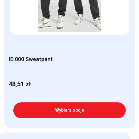
wybrać
na
stronie
produktu
ID.000 Sweatpant
48,51
zł
Wybierz opcje
Ten
produkt