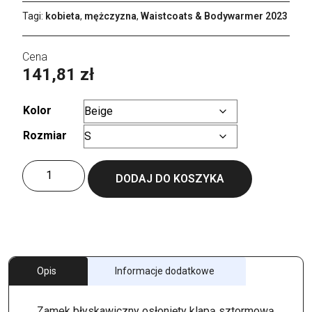
Tagi:
kobieta
,
mężczyzna
,
Waistcoats & Bodywarmer 2023
141,81
zł
Kolor
Rozmiar
Wyczyść
ilość
DODAJ DO KOSZYKA
Unisex
Bodywarmer
Explorer
Opis
Informacje dodatkowe
Zamek błyskawiczny osłonięty klapą sztormową