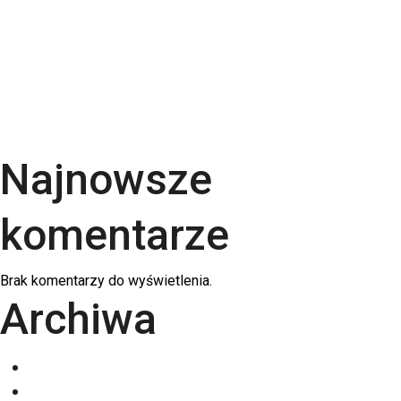
uszlachetnienia wybrać? | RGB Druk
Rodzaje papieru do druku – Kompletny przewodnik
po podłożach | RGB Druk
Kalendarze firmowe 2026 – trójdzielne,
spiralowane i biurkowe. Jak wybrać najlepszy dla
swojej firmy?
Najnowsze
komentarze
Brak komentarzy do wyświetlenia.
Archiwa
grudzień 2025
listopad 2025