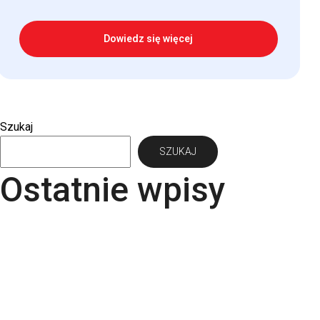
Dowiedz się więcej
Szukaj
SZUKAJ
Ostatnie wpisy
Papier Pergraphica – papier niepowlekany
premium do druku
Torba bawełniana z kieszonką na matę – wygoda i
styl w jednym produkcie
Kartki świąteczne dla firm – jaki papier i