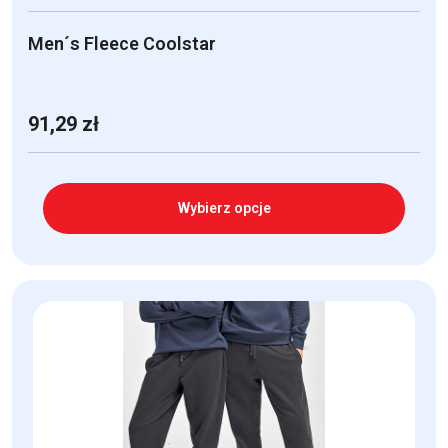
Men´s Fleece Coolstar
91,29
zł
Wybierz opcje
Ten
produkt
ma
wiele
wariantów.
Opcje
można