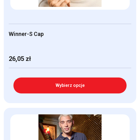
Winner-S Cap
26,05
zł
Wybierz opcje
Ten
produkt
ma
wiele
wariantów.