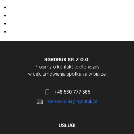
Odzież
Papiery
Rodzaje Druku
Torby bawełniane
RGBDRUK SP. Z O.O.
Prosimy o kontakt telefoniczny
w celu umówienia spotkania w biurze
+48 530 777 585
zamowienia@rgbdruk.pl
USŁUGI