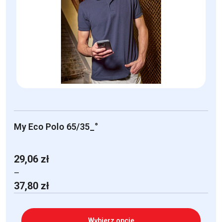
Opcje
można
wybrać
na
stronie
produktu
My Eco Polo 65/35_°
29,06
zł
–
Zakres
37,80
zł
cen:
od
29,06 zł
Wybierz opcje