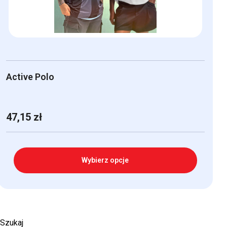
stronie
produktu
Active Polo
47,15
zł
Wybierz opcje
Ten
produkt
ma
Szukaj