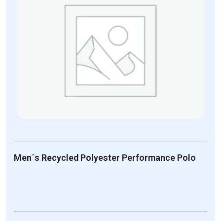
wiele
wariantów.
Opcje
można
wybrać
na
stronie
produktu
Men´s Recycled Polyester Performance Polo