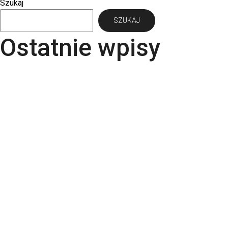
Szukaj
SZUKAJ
Ostatnie wpisy
Papier Pergraphica – papier niepowlekany
premium do druku
Torba bawełniana z kieszonką na matę – wygoda i
styl w jednym produkcie
Kartki świąteczne dla firm – jaki papier i
uszlachetnienia wybrać? | RGB Druk
Rodzaje papieru do druku – Kompletny przewodnik
po podłożach | RGB Druk
Kalendarze firmowe 2026 – trójdzielne,
spiralowane i biurkowe. Jak wybrać najlepszy dla
swojej firmy?