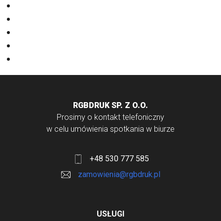
Nadruki na odzieży
Odzież
Papiery
Rodzaje Druku
Torby bawełniane
RGBDRUK SP. Z O.O.
Prosimy o kontakt telefoniczny
w celu umówienia spotkania w biurze
+48 530 777 585
zamowienia@rgbdruk.pl
USŁUGI