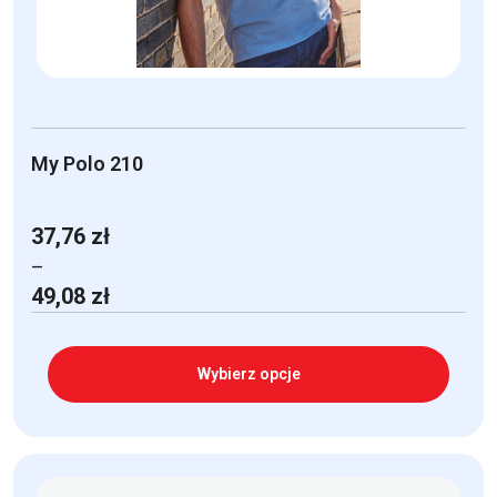
My Polo 210
37,76
zł
–
Zakres
49,08
zł
cen:
od
37,76 zł
Wybierz opcje
do
49,08 zł
Ten
produkt
ma