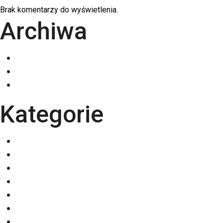
Brak komentarzy do wyświetlenia.
Archiwa
grudzień 2025
listopad 2025
październik 2025
Kategorie
Eventy
Kalendarze
Nadruki na odzieży
Odzież
Papiery
Rodzaje Druku
Torby bawełniane