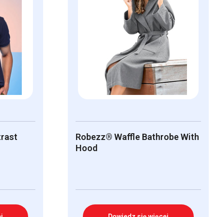
trast
Robezz® Waffle Bathrobe With
Hood
j
Dowiedz się więcej