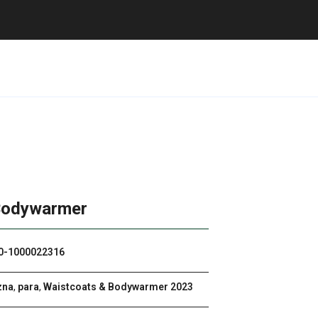
Bodywarmer
0-1000022316
zna
,
para
,
Waistcoats & Bodywarmer 2023