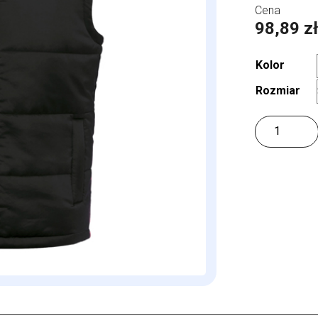
98,89
z
Kolor
Rozmiar
ilość
Men
´s
Bodywarmer