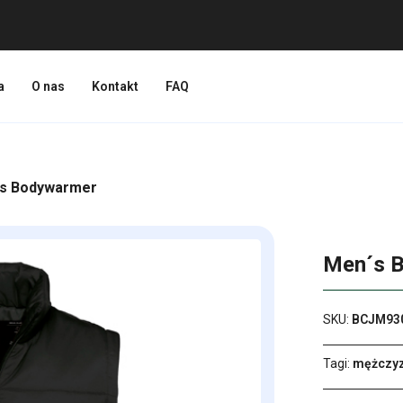
a
O nas
Kontakt
FAQ
´s Bodywarmer
Men´s 
SKU:
BCJM93
Tagi:
mężczy