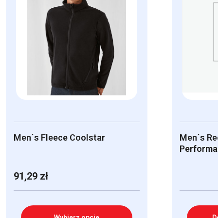
Men´s Fleece Coolstar
Men´s Re
Performa
91,29
zł
Wybierz opcje
D