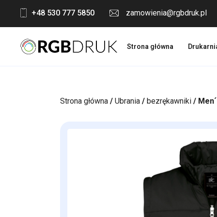
Skip
+48 530 777 5850
zamowienia@rgbdruk.pl
to
content
Strona główna
Drukarni
Strona główna
/
Ubrania
/
bezrękawniki
/ Men