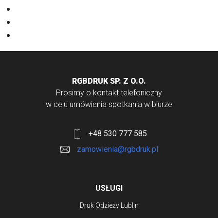
Papiery
Rodzaje Druku
Torby bawełniane
RGBDRUK SP. Z O.O.
Prosimy o kontakt telefoniczny
w celu umówienia spotkania w biurze
+48 530 777 585
zamowienia@rgbdruk.pl
USŁUGI
Druk Odzieży Lublin