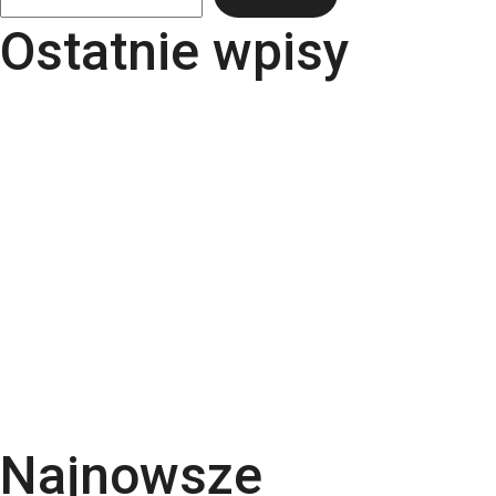
Ostatnie wpisy
Papier Pergraphica – papier niepowlekany
premium do druku
Torba bawełniana z kieszonką na matę – wygoda i
styl w jednym produkcie
Kartki świąteczne dla firm – jaki papier i
uszlachetnienia wybrać? | RGB Druk
Rodzaje papieru do druku – Kompletny przewodnik
po podłożach | RGB Druk
Kalendarze firmowe 2026 – trójdzielne,
spiralowane i biurkowe. Jak wybrać najlepszy dla
swojej firmy?
Najnowsze