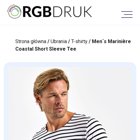
Skip
to
content
Strona główna
/
Ubrania
/
T-shirty
/ Men´s Marinière
Coastal Short Sleeve Tee