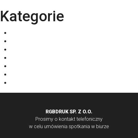
Kategorie
Eventy
Kalendarze
Nadruki na odzieży
Odzież
Papiery
Rodzaje Druku
Torby bawełniane
RGBDRUK SP. Z O.O.
Prosimy o kontakt telefoniczny
w celu umówienia spotkania w biurze