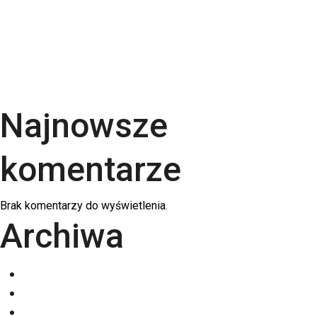
Rodzaje papieru do druku – Kompletny przewodnik
po podłożach | RGB Druk
Kalendarze firmowe 2026 – trójdzielne,
spiralowane i biurkowe. Jak wybrać najlepszy dla
swojej firmy?
Najnowsze
komentarze
Brak komentarzy do wyświetlenia.
Archiwa
grudzień 2025
listopad 2025
październik 2025