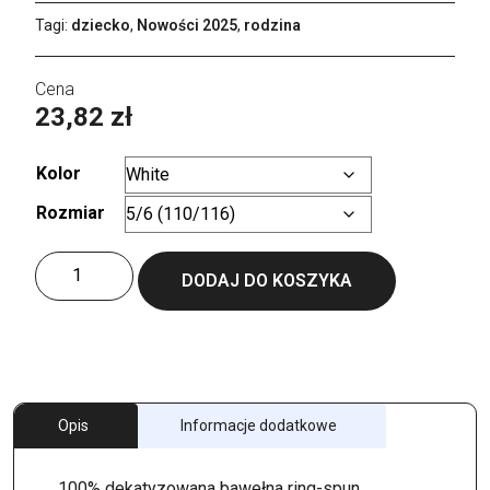
Tagi:
dziecko
,
Nowości 2025
,
rodzina
23,82
zł
Kolor
Rozmiar
Wyczyść
ilość
DODAJ DO KOSZYKA
Kids
My
Polo
180
Opis
Informacje dodatkowe
100% dekatyzowana bawełna ring-spun