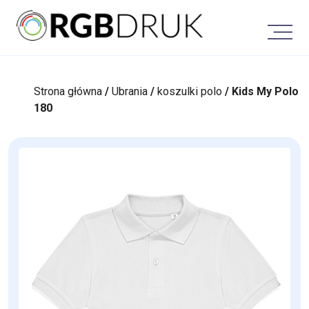
Skip
to
content
Strona główna
/
Ubrania
/
koszulki polo
/ Kids My Polo
180