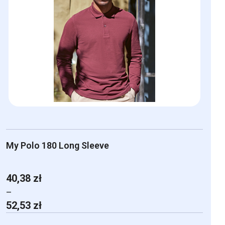
My Polo 180 Long Sleeve
40,38
zł
–
Zakres
52,53
zł
cen: