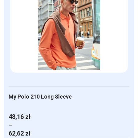
wiele
wariantów.
Opcje
można
wybrać
na
stronie
produktu
My Polo 210 Long Sleeve
48,16
zł
–
Zakres
62,62
zł
cen: