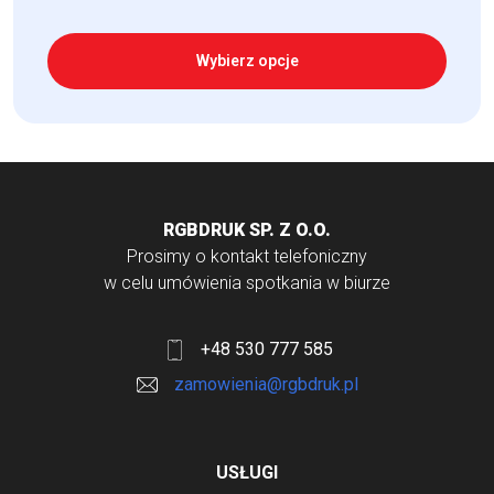
od
48,16 zł
Wybierz opcje
do
62,62 zł
Ten
produkt
ma
wiele
RGBDRUK SP. Z O.O.
wariantów.
Prosimy o kontakt telefoniczny
Opcje
w celu umówienia spotkania w biurze
można
wybrać
+48 530 777 585
na
zamowienia@rgbdruk.pl
stronie
produktu
USŁUGI