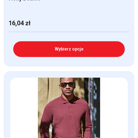
16,04
zł
Wybierz opcje
Ten
produkt
ma
wiele
wariantów.
Opcje
można
wybrać
na