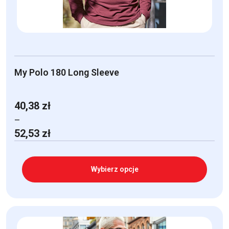
stronie
produktu
My Polo 180 Long Sleeve
40,38
zł
–
Zakres
52,53
zł
cen:
od
40,38 zł
Wybierz opcje
do
52,53 zł
Ten
produkt
ma