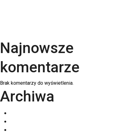
po podłożach | RGB Druk
Kalendarze firmowe 2026 – trójdzielne,
spiralowane i biurkowe. Jak wybrać najlepszy dla
swojej firmy?
Najnowsze
komentarze
Brak komentarzy do wyświetlenia.
Archiwa
grudzień 2025
listopad 2025
październik 2025