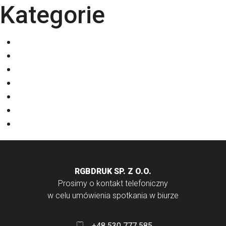
Kategorie
Eventy
Kalendarze
Nadruki na odzieży
Odzież
Papiery
Rodzaje Druku
Torby bawełniane
RGBDRUK SP. Z O.O.
Prosimy o kontakt telefoniczny
w celu umówienia spotkania w biurze
+48 530 777 585