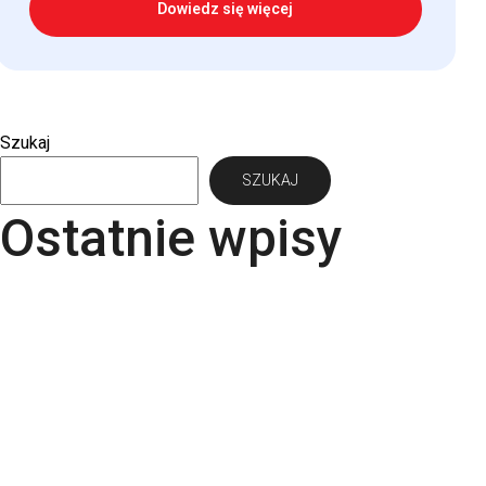
Dowiedz się więcej
Szukaj
SZUKAJ
Ostatnie wpisy
Papier Pergraphica – papier niepowlekany
premium do druku
Torba bawełniana z kieszonką na matę – wygoda i
styl w jednym produkcie
Kartki świąteczne dla firm – jaki papier i
uszlachetnienia wybrać? | RGB Druk
Rodzaje papieru do druku – Kompletny przewodnik