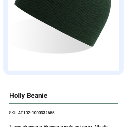
Holly Beanie
SKU:
AT102-1000332655
Tagów:
akcesoria
,
Akcesoria na śnieg i mróz
,
Atlantis