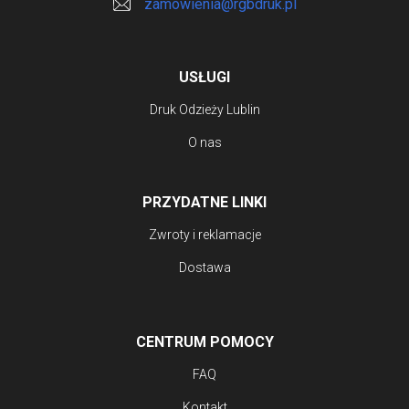
zamowienia@rgbdruk.pl
stronie
produktu
USŁUGI
Druk Odzieży Lublin
O nas
PRZYDATNE LINKI
Zwroty i reklamacje
Dostawa
CENTRUM POMOCY
FAQ
Kontakt