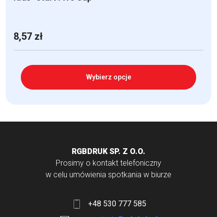
8,57
zł
Wybierz opcje
Ten
produkt
ma
wiele
RGBDRUK SP. Z O.O.
wariantów.
Prosimy o kontakt telefoniczny
Opcje
w celu umówienia spotkania w biurze
można
wybrać
+48 530 777 585
na