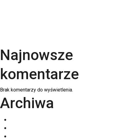
Rodzaje papieru do druku – Kompletny przewodnik
po podłożach | RGB Druk
Kalendarze firmowe 2026 – trójdzielne,
spiralowane i biurkowe. Jak wybrać najlepszy dla
swojej firmy?
Najnowsze
komentarze
Brak komentarzy do wyświetlenia.
Archiwa
grudzień 2025
listopad 2025
październik 2025