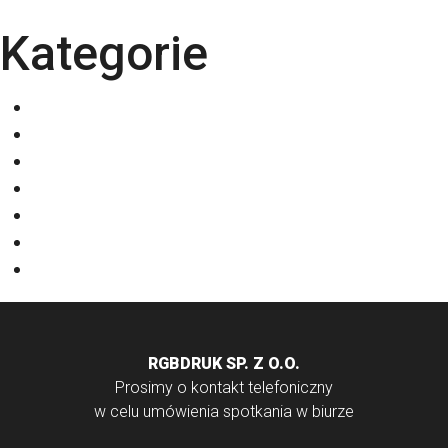
Kategorie
Eventy
Kalendarze
Nadruki na odzieży
Odzież
Papiery
Rodzaje Druku
Torby bawełniane
RGBDRUK SP. Z O.O.
Prosimy o kontakt telefoniczny
w celu umówienia spotkania w biurze