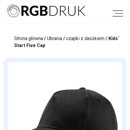
Skip
to
content
Strona główna
/
Ubrania
/
czapki z daszkiem
/ Kids´
Start Five Cap