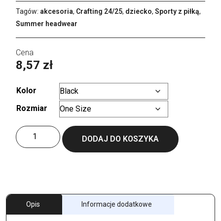
Tagów:
akcesoria
,
Crafting 24/25
,
dziecko
,
Sporty z piłką
,
Summer headwear
8,57
zł
Kolor
Rozmiar
Wyczyść
ilość
DODAJ DO KOSZYKA
Kids
´
Start
Five
Cap
Opis
Informacje dodatkowe