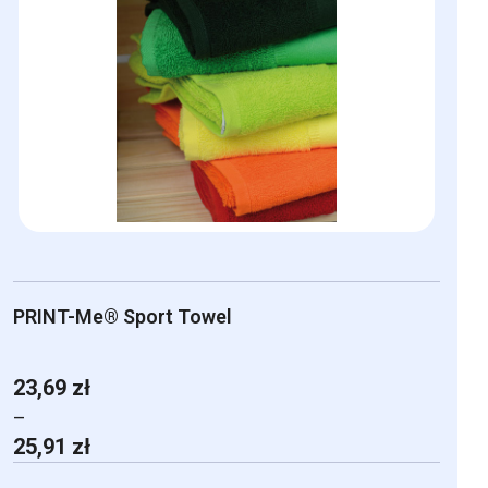
PRINT-Me® Sport Towel
23,69
zł
–
Zakres
25,91
zł
cen: