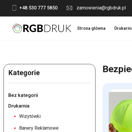
Skip
+48 530 777 5850
zamowienia@rgbdruk.pl
to
content
Strona główna
Drukarni
Bezpie
Kategorie
Bez kategorii
Drukarnia
Wizytówki
Banery Reklamowe