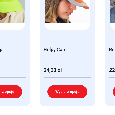
p
Helpy Cap
Re
24,30
zł
22
rz opcje
Wybierz opcje
Ten
Te
produkt
pr