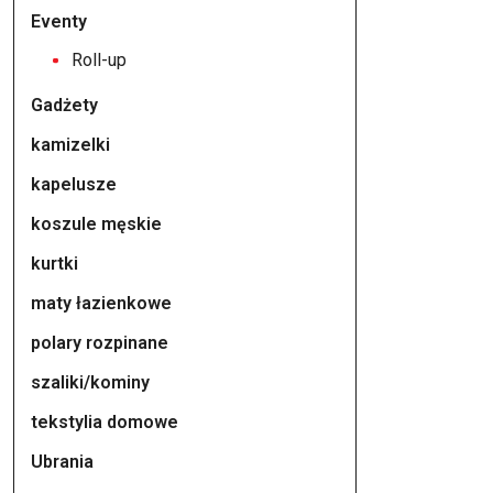
ma
Eventy
wiele
Roll-up
wariantów.
Gadżety
Opcje
można
kamizelki
wybrać
kapelusze
na
koszule męskie
stronie
produktu
kurtki
maty łazienkowe
polary rozpinane
szaliki/kominy
tekstylia domowe
Ubrania