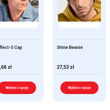
flect-S Cap
Shine Beanie
,68
zł
27,53
zł
Wybierz opcje
Wybierz opcje
n
Ten
odukt
produkt