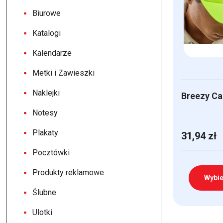
Biurowe
Katalogi
Kalendarze
Metki i Zawieszki
Naklejki
Breezy Ca
Notesy
Plakaty
31,94
zł
Pocztówki
Produkty reklamowe
Wybie
Ślubne
Ten
Ulotki
produkt