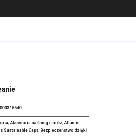
eanie
000315540
oria
,
Akcesoria na śnieg i mróz
,
Atlantis
is Sustainable Caps
,
Bezpieczeństwo dzięki