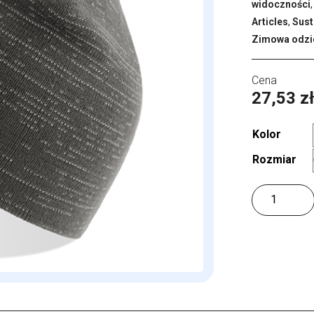
widoczności
Articles
,
Sust
Zimowa odzi
27,53
z
Kolor
Rozmiar
ilość
Shine
Beanie