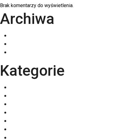
Brak komentarzy do wyświetlenia.
Archiwa
grudzień 2025
listopad 2025
październik 2025
Kategorie
Eventy
Kalendarze
Nadruki na odzieży
Odzież
Papiery
Rodzaje Druku
Torby bawełniane