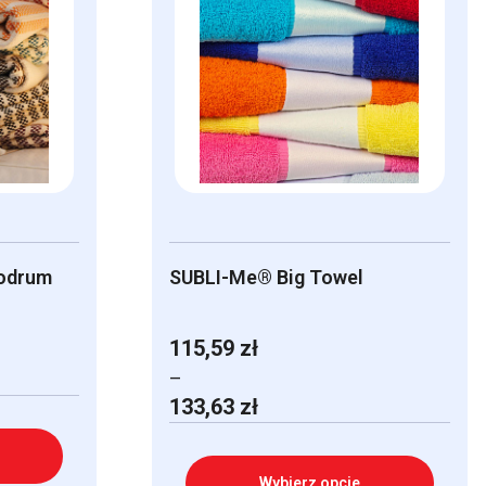
odrum
SUBLI-Me® Big Towel
115,59
zł
–
Zakres
133,63
zł
cen:
od
115,59 zł
Wybierz opcje