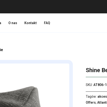
a
O nas
Kontakt
FAQ
ie
Shine B
SKU:
AT806-1
Tagów:
akces
Offers
,
Atlant