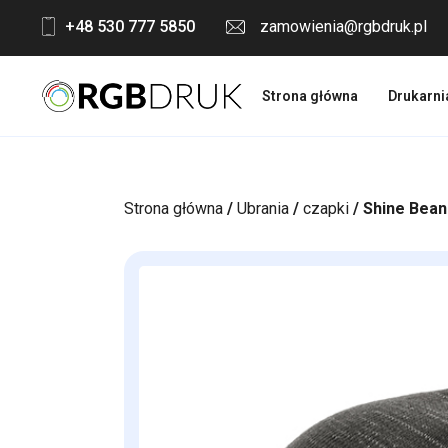
Skip
+48 530 777 5850
zamowienia@rgbdruk.pl
to
content
Strona główna
Drukarni
Strona główna
/
Ubrania
/
czapki
/ Shine Bean