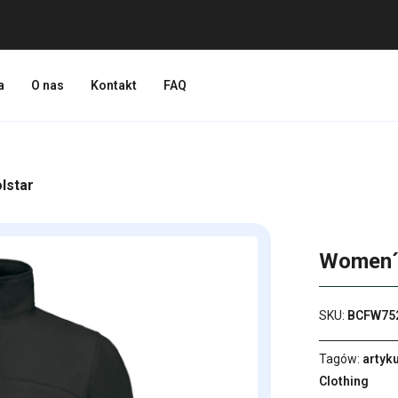
a
O nas
Kontakt
FAQ
lstar
Women´s
SKU:
BCFW75
Tagów:
artyku
Clothing