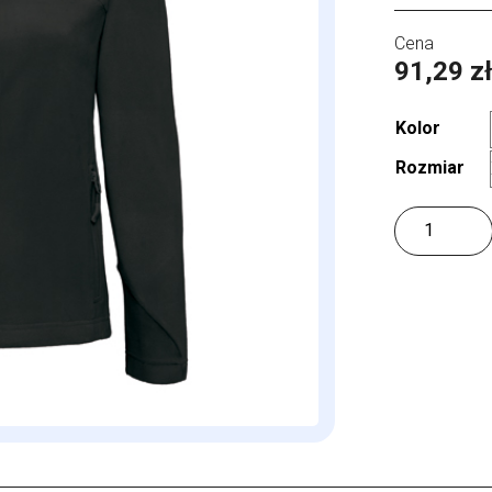
91,29
z
Kolor
Rozmiar
ilość
Women
´s
Fleece
Coolstar