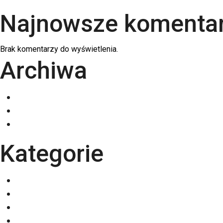
Najnowsze komenta
Brak komentarzy do wyświetlenia.
Archiwa
grudzień 2025
listopad 2025
październik 2025
Kategorie
Eventy
Kalendarze
Nadruki na odzieży
Odzież