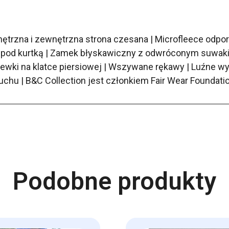
trzna i zewnętrzna strona czesana | Microfleece odpor
pod kurtką | Zamek błyskawiczny z odwróconym suwakiem
ewki na klatce piersiowej | Wszywane rękawy | Luźne wy
hu | B&C Collection jest członkiem Fair Wear Foundati
Podobne produkty