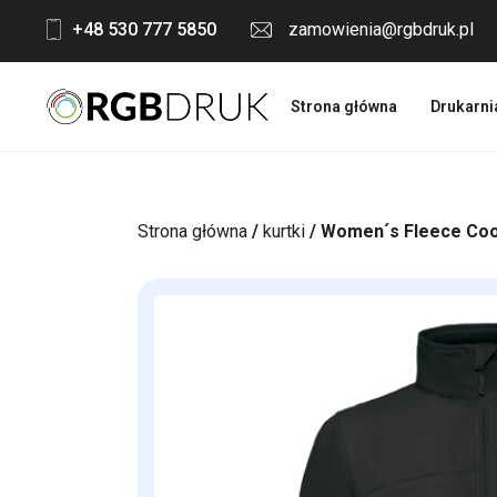
Skip
+48 530 777 5850
zamowienia@rgbdruk.pl
to
content
Strona główna
Drukarni
Strona główna
/
kurtki
/ Women´s Fleece Coo