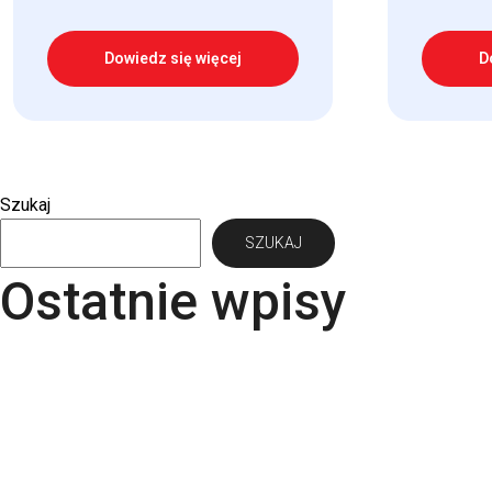
Dowiedz się więcej
D
Szukaj
SZUKAJ
Ostatnie wpisy
Papier Pergraphica – papier niepowlekany premium
Torba bawełniana z kieszonką na matę – wygoda i 
Kartki świąteczne dla firm – jaki papier i uszlachet
Rodzaje papieru do druku – Kompletny przewodnik
Kalendarze firmowe 2026 – trójdzielne, spiralowane