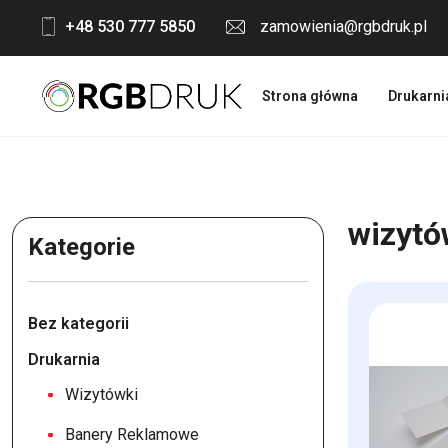
Skip
+48 530 777 5850
zamowienia@rgbdruk.pl
to
content
Strona główna
Drukarni
wizytó
Kategorie
Bez kategorii
Drukarnia
Wizytówki
Banery Reklamowe