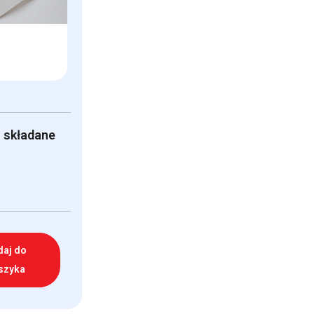
 składane
daj do
szyka