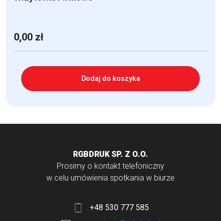
0,00
zł
Dodaj do koszyka
RGBDRUK SP. Z O.O.
Prosimy o kontakt telefoniczny
w celu umówienia spotkania w biurze
+48 530 777 585