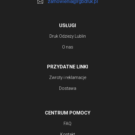
zamowienia@rgbdruk.pl
stronie
produktu
USŁUGI
Druk Odzieży Lublin
O nas
PRZYDATNE LINKI
Zwroty i reklamacje
Dostawa
CENTRUM POMOCY
FAQ
Kontakt