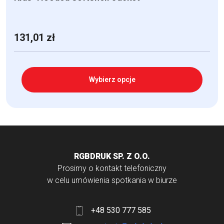
131,01
zł
Wybierz opcje
Ten
produkt
ma
wiele
RGBDRUK SP. Z O.O.
wariantów.
Prosimy o kontakt telefoniczny
Opcje
w celu umówienia spotkania w biurze
można
wybrać
+48 530 777 585
na