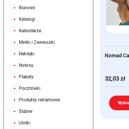
Biurowe
Katalogi
Kalendarze
Metki i Zawieszki
Naklejki
Nomad Ca
Notesy
Plakaty
32,03
zł
Pocztówki
Produkty reklamowe
Wybie
Ślubne
Ten
Ulotki
produkt