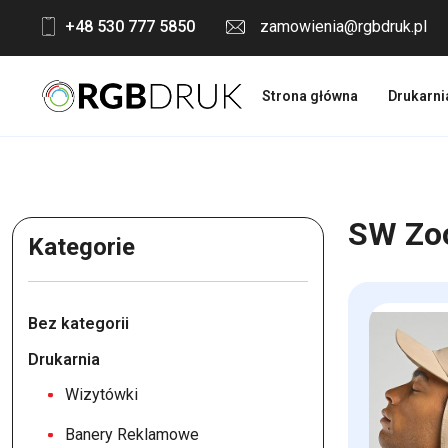
Skip
+48 530 777 5850
zamowienia@rgbdruk.pl
to
content
Strona główna
Drukarni
SW Zo
Kategorie
Bez kategorii
Drukarnia
Wizytówki
Banery Reklamowe