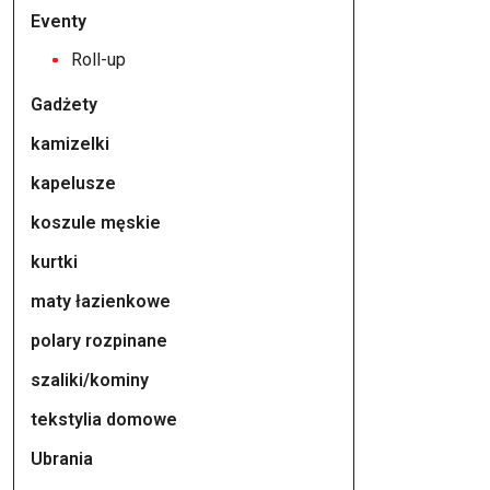
ma
Eventy
wiele
Roll-up
wariantów.
Gadżety
Opcje
można
kamizelki
wybrać
kapelusze
na
koszule męskie
stronie
produktu
kurtki
maty łazienkowe
polary rozpinane
szaliki/kominy
tekstylia domowe
Ubrania