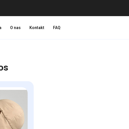
a
O nas
Kontakt
FAQ
os