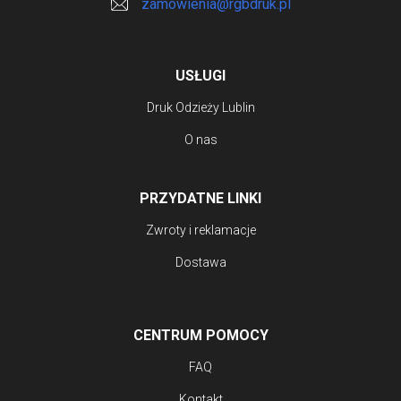
zamowienia@rgbdruk.pl
stronie
produktu
USŁUGI
Druk Odzieży Lublin
O nas
PRZYDATNE LINKI
Zwroty i reklamacje
Dostawa
CENTRUM POMOCY
FAQ
Kontakt