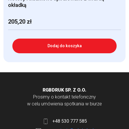
okładką
205,20
zł
Dodaj do koszyka
RGBDRUK SP. Z O.O.
Prosimy o kontakt telefoniczny
w celu umówienia spotkania w biurze
+48 530 777 585