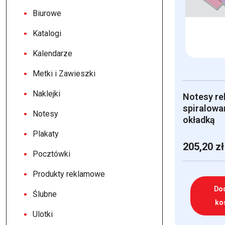
Biurowe
Katalogi
Kalendarze
Metki i Zawieszki
Naklejki
Notesy r
spiralowa
Notesy
okładką
Plakaty
205,20
zł
Pocztówki
Produkty reklamowe
Do
Ślubne
ko
Ulotki