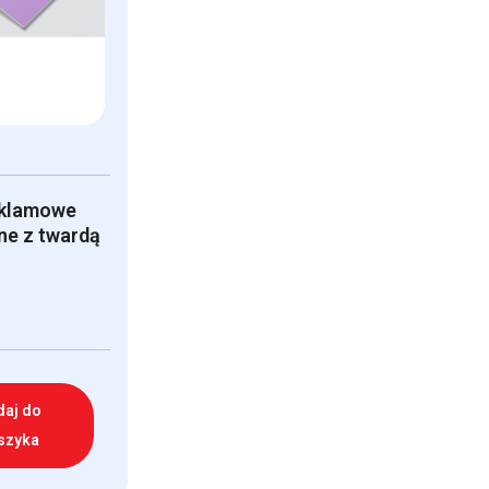
eklamowe
ne z twardą
daj do
szyka