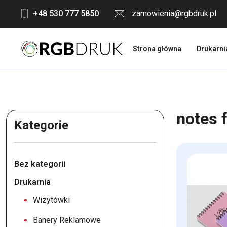
Skip
+48 530 777 5850
zamowienia@rgbdruk.pl
to
content
Strona główna
Drukarni
notes 
Kategorie
Bez kategorii
Drukarnia
Wizytówki
Banery Reklamowe